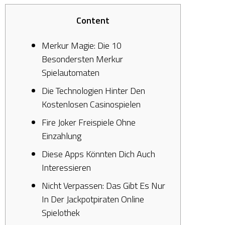
Content
Merkur Magie: Die 10
Besondersten Merkur
Spielautomaten
Die Technologien Hinter Den
Kostenlosen Casinospielen
Fire Joker Freispiele Ohne
Einzahlung
Diese Apps Könnten Dich Auch
Interessieren
Nicht Verpassen: Das Gibt Es Nur
In Der Jackpotpiraten Online
Spielothek