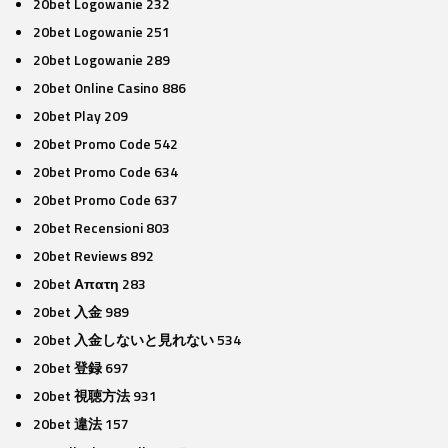
20bet Logowanie 232
20bet Logowanie 251
20bet Logowanie 289
20bet Online Casino 886
20bet Play 209
20bet Promo Code 542
20bet Promo Code 634
20bet Promo Code 637
20bet Recensioni 803
20bet Reviews 892
20bet Απατη 283
20bet 入金 989
20bet 入金しないと見れない 534
20bet 登録 697
20bet 視聴方法 931
20bet 違法 157