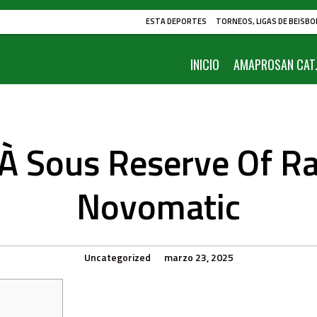
ESTA DEPORTES
TORNEOS, LIGAS DE BEISBO
INICIO
AMAPROSAN CAT.
À Sous Reserve Of Ra
Novomatic
Uncategorized
marzo 23, 2025