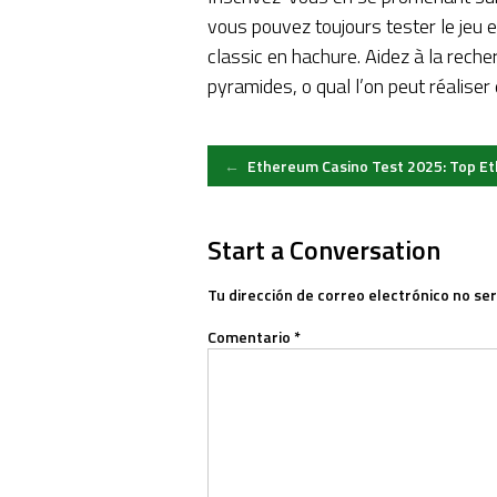
vous pouvez toujours tester le jeu e
classic en hachure. Aidez à la rec
pyramides, o qual l’on peut réaliser 
Post
←
Ethereum Casino Test 2025: Top Et
navigation
Start a Conversation
Tu dirección de correo electrónico no ser
Comentario
*