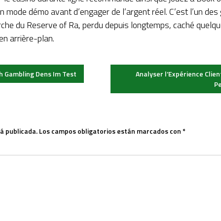
n mode démo avant d’engager de l’argent réel. C’est l’un des g
herche du Reserve of Ra, perdu depuis longtemps, caché quelq
en arrière-plan.
h Gambling Dens Im Test
Analyser l’Expérience Client
Pe
á publicada.
Los campos obligatorios están marcados con
*