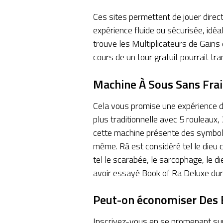
Ces sites permettent de jouer direct
expérience fluide ou sécurisée, idé
trouve les Multiplicateurs de Gains 
cours de un tour gratuit pourrait tr
Machine À Sous Sans Frai
Cela vous promise une expérience d
plus traditionnelle avec 5 rouleaux, 
cette machine présente des symboles
même. Râ est considéré tel le dieu 
tel le scarabée, le sarcophage, le 
avoir essayé Book of Ra Deluxe dura
Peut-on économiser Des B
Inscrivez-vous en se promenant sur 