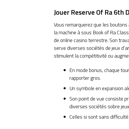
Jouer Reserve Of Ra 6th 
Vous remarquerez que les boutons a
la machine à sous Book of Ra Classi
de online casino terrestre. Son trav
serve diverses sociétés de jeux d’ar
stimulent la compétitivité ou augme
En mode bonus, chaque tour d
rapporter gros.
Un symbole en expansion aléa
Son point de vue consiste pr
diverses sociétés sobre jeux
Celles si sont sans difficul