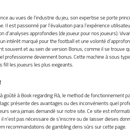
ence au vues de l’industrie du jeu, son expertise se porte pri
. Il est passionné par l’évaluation para l’expérience utilisat
on d’analyses approfondies (de joueur pour nos joueurs). Vivant
 un intérêt marqué pour the football et une volonté d’approf
nt souvent et au sein de version Bonus, comme il se trouve qu
l professionne deviennent bonus. Cette machine à sous typiqu
fill les joueurs les plus exigeants.
e
à goûté à Book regarding Rà, le method de fonctionnement par
gic présente des avantages ou des inconvénients quel profe
urs sera jamais demandé sur notre site. Ce site est informatif
ite, il n’est pas nécessaire de s’inscrire ou de laisser dieses d
em recommandations de gambling dens sûrs sur cette page.