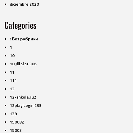
diciembre 2020
Categories
! Без рубрики
1
10
10 Jili Slot 306
11
111
12
12-shkola.ru2
12play Login 233
139
1500BZ
1500Z