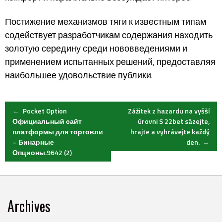
Постижение механизмов тяги к известным типам
содействует разработчикам содержания находить
золотую середину среди нововведениями и
применением испытанных решений, предоставляя
наибольшее удовольствие публики.
Post
←
Pocket Option
Zážitek z hazardu na vyšší
Официальный сайт
úrovni S 22bet sázejte,
платформы для торговли
hrajte a vyhrávejte každý
navigation
– Бинарные
den.
→
Опционы.9642 (2)
Archives