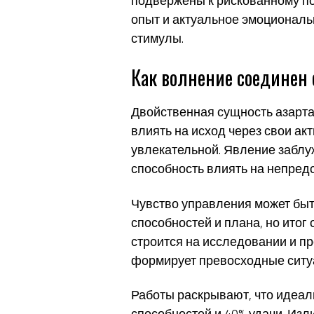
подвержены к рискованному по
опыт и актуальное эмоциональ
стимулы.
Как волнение соединен 
Двойственная сущность азарта
влиять на исход через свои а
увлекательной. Явление забл
способность влиять на непред
Чувство управления может быт
способностей и плана, но итог
строится на исследовании и п
формирует превосходные ситуа
Работы раскрывают, что идеал
способностей и 40% удачи. Из