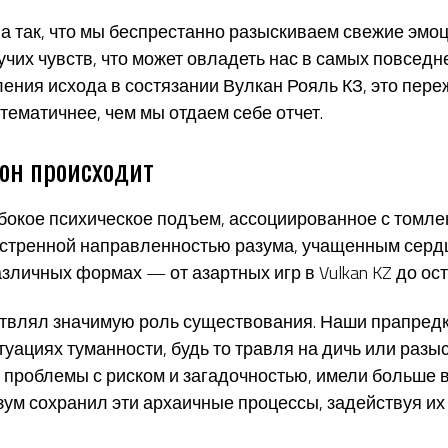
а так, что мы беспрестанно разыскиваем свежие эмо
чих чувств, что может овладеть нас в самых повседн
ения исхода в состязании Вулкан Рояль КЗ, это пер
ематичнее, чем мы отдаем себе отчет.
о он происходит
бокое психическое подъем, ассоциированное с томле
стренной направленностью разума, учащенным сердц
различных формах — от азартных игр в
Vulkan KZ
до ост
ствлял значимую роль существования. Наши прапред
уациях туманности, будь то травля на дичь или разы
ь проблемы с риском и загадочностью, имели больше
зум сохранил эти архаичные процессы, задействуя их