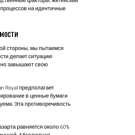
едственные факторы, житейский
 процессов на идентичные
емости
ной стороны, мы пытаемся
ости делает ситуацию
ярно завышают свою
n Royal предполагает
стирование в ценные бумаги
уема. Эта противоречивость
азарта равняется около 60%
скучной. Абсолютная