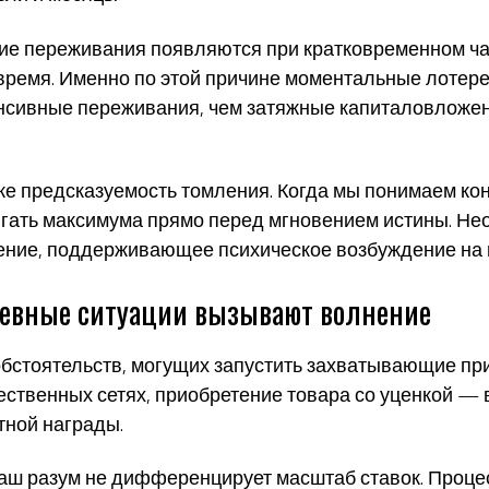
е переживания появляются при кратковременном чая
ремя. Именно по этой причине моментальные лотереи
нсивные переживания, чем затяжные капиталовложе
е предсказуемость томления. Когда мы понимаем ко
гать максимума прямо перед мгновением истины. Не
ние, поддерживающее психическое возбуждение на в
дневные ситуации вызывают волнение
бстоятельств, могущих запустить захватывающие пр
ственных сетях, приобретение товара со уценкой — 
тной награды.
наш разум не дифференцирует масштаб ставок. Процес