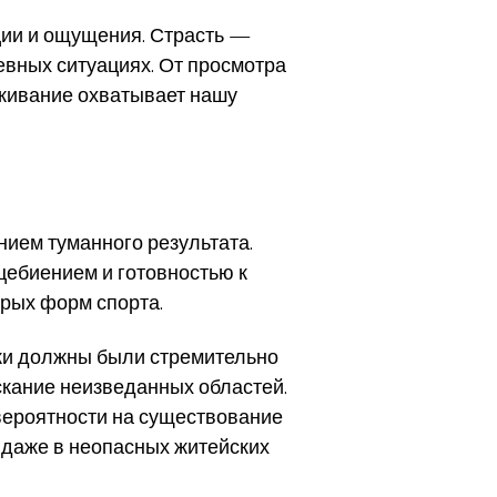
ции и ощущения. Страсть —
евных ситуациях. От просмотра
еживание охватывает нашу
нием туманного результата.
ебиением и готовностью к
рых форм спорта.
ки должны были стремительно
скание неизведанных областей.
 вероятности на существование
 даже в неопасных житейских