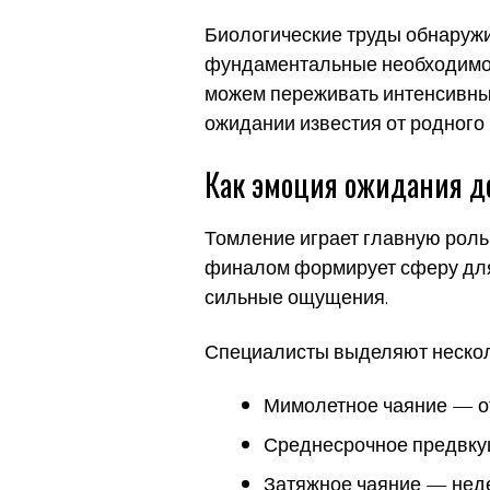
Биологические труды обнаружив
фундаментальные необходимост
можем переживать интенсивны
ожидании известия от родного 
Как эмоция ожидания де
Томление играет главную роль
финалом формирует сферу для 
сильные ощущения.
Специалисты выделяют нескол
Мимолетное чаяние — от
Среднесрочное предвку
Затяжное чаяние — нед