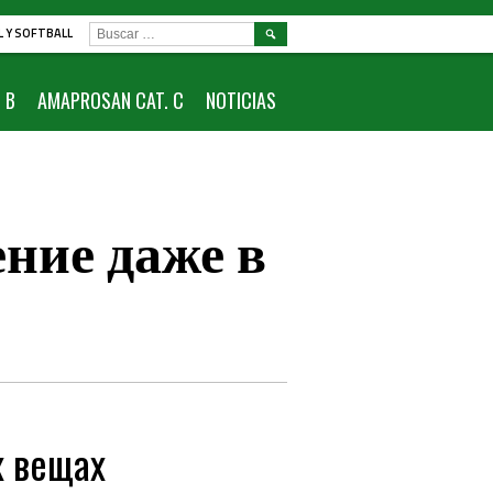
BUSCAR:
L Y SOFTBALL
 B
AMAPROSAN CAT. C
NOTICIAS
ние даже в
 вещах