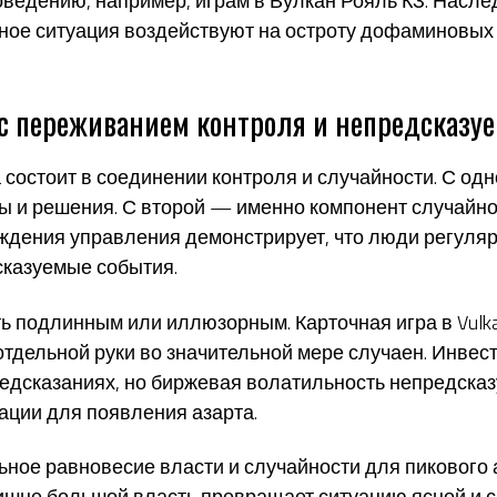
ведению, например, играм в Вулкан Рояль КЗ. Насл
ное ситуация воздействуют на остроту дофаминовых
с переживанием контроля и непредсказу
 состоит в соединении контроля и случайности. С од
кты и решения. С второй — именно компонент случайн
уждения управления демонстрирует, что люди регул
сказуемые события.
ь подлинным или иллюзорным. Карточная игра в Vulka
 отдельной руки во значительной мере случаен. Инве
редсказаниях, но биржевая волатильность непредсказ
ции для появления азарта.
ьное равновесие власти и случайности для пикового 
лишне большой власть превращает ситуацию ясной и 