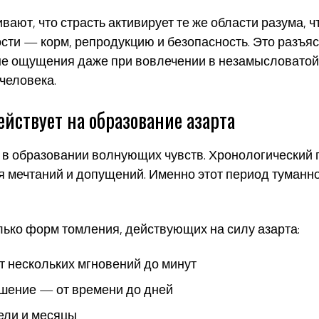
ают, что страсть активирует те же области разума, чт
и — корм, репродукцию и безопасность. Это разъясн
е ощущения даже при вовлечении в незамысловатой 
человека.
йствует на образование азарта
 в образовании волнующих чувств. Хронологический 
мечтаний и допущений. Именно этот период туманно
ько форм томления, действующих на силу азарта:
 нескольких мгновений до минут
шение — от времени до дней
ели и месяцы