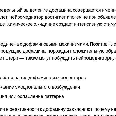
предельный выделение дофамина совершается именно
ет, нейромедиатор достигает апогея не при объявлен
ше. Химическое ожидание создает интенсивную стиму
соединена с дофаминовыми механизмами. Позитивны
 продукцию дофамина, порождая положительную обра
е потери — также могут побуждать нейромедиаторную
ействование дофаминовых рецепторов
ржание эмоционального возбуждения
ция или ослабление паттерна
 в реактивности к дофамину разъясняют, почему н