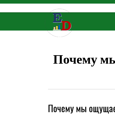
Skip
to
content
Почему мы
Почему мы ощущае