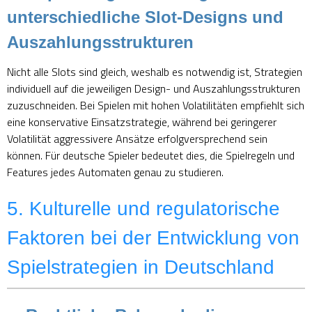
unterschiedliche Slot-Designs und
Auszahlungsstrukturen
Nicht alle Slots sind gleich, weshalb es notwendig ist, Strategien
individuell auf die jeweiligen Design- und Auszahlungsstrukturen
zuzuschneiden. Bei Spielen mit hohen Volatilitäten empfiehlt sich
eine konservative Einsatzstrategie, während bei geringerer
Volatilität aggressivere Ansätze erfolgversprechend sein
können. Für deutsche Spieler bedeutet dies, die Spielregeln und
Features jedes Automaten genau zu studieren.
5. Kulturelle und regulatorische
Faktoren bei der Entwicklung von
Spielstrategien in Deutschland