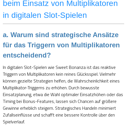
beim Einsatz von Multiplikatoren
in digitalen Slot-Spielen
a. Warum sind strategische Ansätze
für das Triggern von Multiplikatoren
entscheidend?
In digitalen Slot-Spielen wie Sweet Bonanza ist das reaktive
Triggern von Multiplikatoren kein reines Glücksspiel. Vielmehr
können gezielte Strategien helfen, die Wahrscheinlichkeit eines
Multiplikator-Triggerns zu erhöhen. Durch bewusste
Einsatzplanung, etwa die Wahl optimaler Einsatzhöhen oder das
Timing bei Bonus-Features, lassen sich Chancen auf größere
Gewinne erheblich steigern. Strategisches Handeln minimiert
Zufallseinflüsse und schafft eine bessere Kontrolle über den
Spielverlauf.