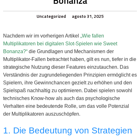
Bonanza
Uncategorized
agosto 31, 2025
Nachdem wir im vorherigen Artikel
„Wie fallen
Multiplikatoren bei digitalen Slot-Spielen wie Sweet
Bonanza?“
die Grundlagen und Mechanismen der
Multiplikator-Fallen betrachtet haben, gilt es nun, tiefer in die
strategische Nutzung dieser Features einzutauchen. Das
Verständnis der zugrundeliegenden Prinzipien ermöglicht es
Spielern, ihre Gewinnchancen gezielt zu erhöhen und den
Spielspaß nachhaltig zu optimieren. Dabei spielen sowohl
technisches Know-how als auch das psychologische
Verhalten eine bedeutende Rolle, um das volle Potenzial
der Multiplikatoren auszuschöpfen.
1. Die Bedeutung von Strategien