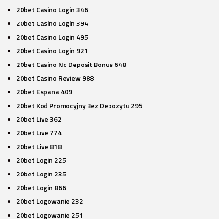
20bet Casino Login 346
20bet Casino Login 394
20bet Casino Login 495
20bet Casino Login 921
20bet Casino No Deposit Bonus 648
20bet Casino Review 988
20bet Espana 409
20bet Kod Promocyjny Bez Depozytu 295
20bet Live 362
20bet Live 774
20bet Live 818
20bet Login 225
20bet Login 235
20bet Login 866
20bet Logowanie 232
20bet Logowanie 251