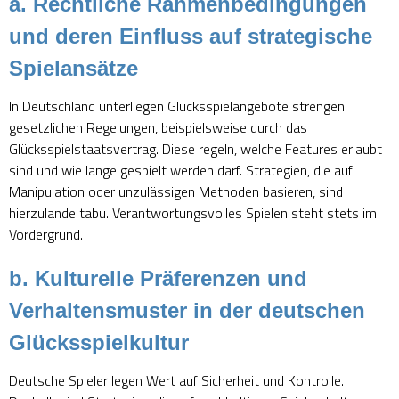
a. Rechtliche Rahmenbedingungen
und deren Einfluss auf strategische
Spielansätze
In Deutschland unterliegen Glücksspielangebote strengen
gesetzlichen Regelungen, beispielsweise durch das
Glücksspielstaatsvertrag. Diese regeln, welche Features erlaubt
sind und wie lange gespielt werden darf. Strategien, die auf
Manipulation oder unzulässigen Methoden basieren, sind
hierzulande tabu. Verantwortungsvolles Spielen steht stets im
Vordergrund.
b. Kulturelle Präferenzen und
Verhaltensmuster in der deutschen
Glücksspielkultur
Deutsche Spieler legen Wert auf Sicherheit und Kontrolle.