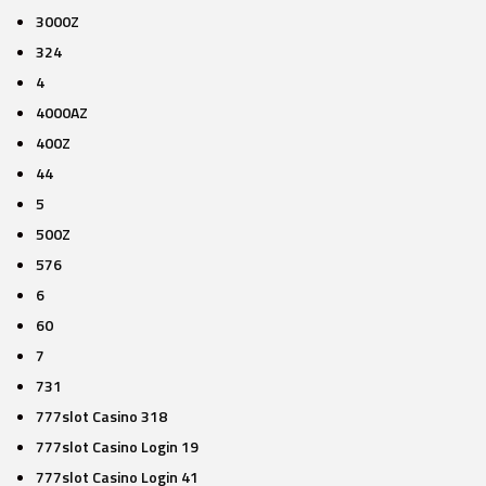
3000Z
324
4
4000AZ
400Z
44
5
500Z
576
6
60
7
731
777slot Casino 318
777slot Casino Login 19
777slot Casino Login 41