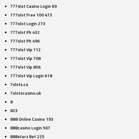
777slot Casino Login 69
777slot Free 100 473
777slot Login 273
777slot Ph 432
777slot Ph 496
777slot Vip 112
777slot Vip 708
777slot Vip 856
777slot Vip Login 618
7slots.ca
7slotscasino.uk
8
823
888 Online Casino 193
888casino Login 567
888starz Bet 225