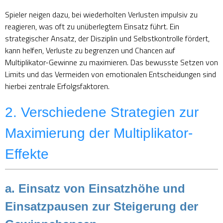
Spieler neigen dazu, bei wiederholten Verlusten impulsiv zu
reagieren, was oft zu unüberlegtem Einsatz führt. Ein
strategischer Ansatz, der Disziplin und Selbstkontrolle fördert,
kann helfen, Verluste zu begrenzen und Chancen auf
Multiplikator-Gewinne zu maximieren. Das bewusste Setzen von
Limits und das Vermeiden von emotionalen Entscheidungen sind
hierbei zentrale Erfolgsfaktoren.
2. Verschiedene Strategien zur
Maximierung der Multiplikator-
Effekte
a. Einsatz von Einsatzhöhe und
Einsatzpausen zur Steigerung der