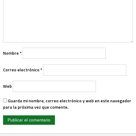
Nombre
*
Correo electrónico
*
Web
Guarda mi nombre, correo electrónico y web en este navegador
para la próxima vez que comente.