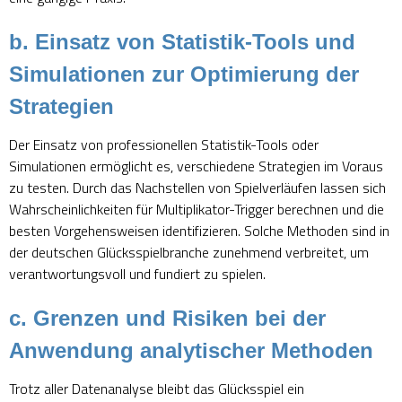
b. Einsatz von Statistik-Tools und
Simulationen zur Optimierung der
Strategien
Der Einsatz von professionellen Statistik-Tools oder
Simulationen ermöglicht es, verschiedene Strategien im Voraus
zu testen. Durch das Nachstellen von Spielverläufen lassen sich
Wahrscheinlichkeiten für Multiplikator-Trigger berechnen und die
besten Vorgehensweisen identifizieren. Solche Methoden sind in
der deutschen Glücksspielbranche zunehmend verbreitet, um
verantwortungsvoll und fundiert zu spielen.
c. Grenzen und Risiken bei der
Anwendung analytischer Methoden
Trotz aller Datenanalyse bleibt das Glücksspiel ein