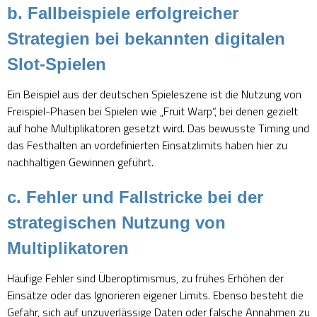
b. Fallbeispiele erfolgreicher
Strategien bei bekannten digitalen
Slot-Spielen
Ein Beispiel aus der deutschen Spieleszene ist die Nutzung von
Freispiel-Phasen bei Spielen wie „Fruit Warp“, bei denen gezielt
auf hohe Multiplikatoren gesetzt wird. Das bewusste Timing und
das Festhalten an vordefinierten Einsatzlimits haben hier zu
nachhaltigen Gewinnen geführt.
c. Fehler und Fallstricke bei der
strategischen Nutzung von
Multiplikatoren
Häufige Fehler sind Überoptimismus, zu frühes Erhöhen der
Einsätze oder das Ignorieren eigener Limits. Ebenso besteht die
Gefahr, sich auf unzuverlässige Daten oder falsche Annahmen zu