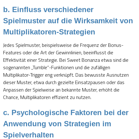
b. Einfluss verschiedener
Spielmuster auf die Wirksamkeit von
Multiplikatoren-Strategien
Jedes Spielmuster, beispielsweise die Frequenz der Bonus-
Features oder die Art der Gewinnlinien, beeinflusst die
Effektivität einer Strategie. Bei Sweet Bonanza etwa sind die
sogenannten „Tumble“-Funktionen und die zufälligen
Multiplikator-Trigger eng verknüpft. Das bewusste Ausnutzen
dieser Muster, etwa durch gezielte Einsatzpausen oder das
Anpassen der Spielweise an bekannte Muster, erhöht die
Chance, Multiplikatoren effizient zu nutzen.
c. Psychologische Faktoren bei der
Anwendung von Strategien im
Spielverhalten