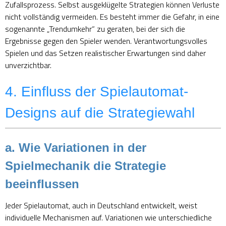
Zufallsprozess. Selbst ausgeklügelte Strategien können Verluste
nicht vollständig vermeiden. Es besteht immer die Gefahr, in eine
sogenannte „Trendumkehr“ zu geraten, bei der sich die
Ergebnisse gegen den Spieler wenden. Verantwortungsvolles
Spielen und das Setzen realistischer Erwartungen sind daher
unverzichtbar.
4. Einfluss der Spielautomat-
Designs auf die Strategiewahl
a. Wie Variationen in der
Spielmechanik die Strategie
beeinflussen
Jeder Spielautomat, auch in Deutschland entwickelt, weist
individuelle Mechanismen auf. Variationen wie unterschiedliche