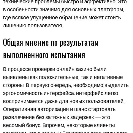
технические проблемы быстро и эффективно. Это
в особенности значимо для основных платформ,
где всякое упущенное обращение может стоить
лишению пользователя.
Общая мнение по результатам
выполненного испытания
В процессе проверки онлайн казино были
выявлены как положительные, так и негативные
стороны. В первую очередь, необходимо выделить
эргономичность интерфейса: интерфейс легко
воспринимается даже для новых пользователей.
Оперативная авторизация и шанс стартовать
развлечение без затяжных задержек — это
весомый бонус. Впрочем, некоторые клиенты