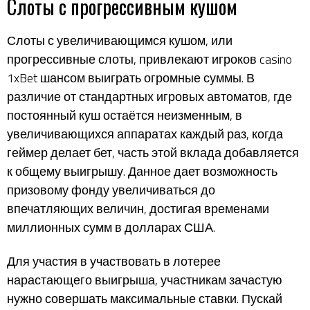
Слоты с прогрессивным кушом
Слоты с увеличивающимся кушом, или
прогрессивные слоты, привлекают игроков casino
1xBet шансом выиграть огромные суммы. В
различие от стандартных игровых автоматов, где
постоянный куш остаётся неизменным, в
увеличивающихся аппаратах каждый раз, когда
геймер делает бет, часть этой вклада добавляется
к общему выигрышу. Данное дает возможность
призовому фонду увеличиваться до
впечатляющих величин, достигая временами
миллионных сумм в долларах США.
Для участия в участвовать в лотерее
нарастающего выигрыша, участникам зачастую
нужно совершать максимальные ставки. Пускай