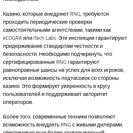
Казино, которые внедряют RNG, требуются
проходить периодические проверки
самостоятельными агентствами, такими как
eCOGRA или iTech Labs. Эти инспекции гарантируют
придерживание стандартам честности и
безопасности. Необходимо подчеркнуть, что
сертифицированные RNG гарантируют
равноправные шансы на успех для всех игроков,
исключая возможность подтасовок со стороны
казино. Это формирует уверенность в кругу
пользователей и поддерживает авторитет
операторов.
Более того, современные техники позволяют
возможность внедрять RNG с живыми дилерами,
обеспечивая еще более захватывающий