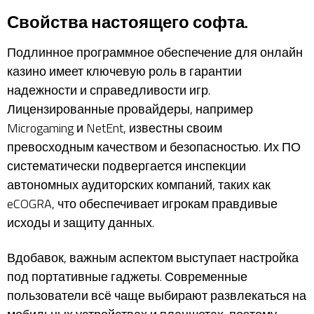
Свойства настоящего софта.
Подлинное программное обеспечение для онлайн
казино имеет ключевую роль в гарантии
надежности и справедливости игр.
Лицензированные провайдеры, например
Microgaming и NetEnt, известны своим
превосходным качеством и безопасностью. Их ПО
систематически подвергается инспекции
автономных аудиторских компаний, таких как
eCOGRA, что обеспечивает игрокам правдивые
исходы и защиту данных.
Вдобавок, важным аспектом выступает настройка
под портативные гаджеты. Современные
пользователи всё чаще выбирают развлекаться на