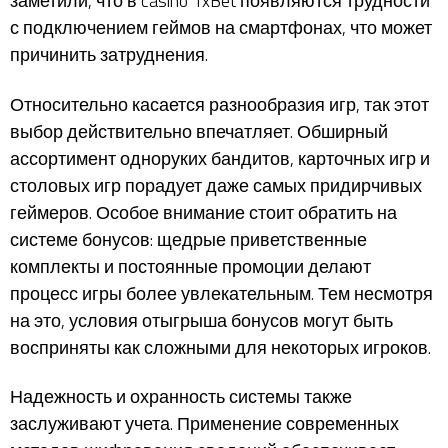
заметили, что в casino 1xBet появляются трудности
с подключением геймов на смартфонах, что может
причинить затруднения.
Относительно касается разнообразия игр, так этот
выбор действительно впечатляет. Обширный
ассортимент одноруких бандитов, карточных игр и
столовых игр порадует даже самых придирчивых
геймеров. Особое внимание стоит обратить на
системе бонусов: щедрые приветственные
комплекты и постоянные промоции делают
процесс игры более увлекательным. Тем несмотря
на это, условия отыгрыша бонусов могут быть
восприняты как сложными для некоторых игроков.
Надежность и охранность системы также
заслуживают учета. Применение современных