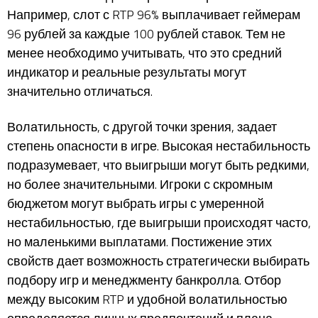
Например, слот с RTP 96% выплачивает геймерам
96 рублей за каждые 100 рублей ставок. Тем не
менее необходимо учитывать, что это средний
индикатор и реальные результаты могут
значительно отличаться.
Волатильность, с другой точки зрения, задает
степень опасности в игре. Высокая нестабильность
подразумевает, что выигрыши могут быть редкими,
но более значительными. Игроки с скромным
бюджетом могут выбрать игры с умеренной
нестабильностью, где выигрыши происходят часто,
но маленькими выплатами. Постижение этих
свойств дает возможность стратегически выбирать
подбору игр и менеджменту банкролла. Отбор
между высоким RTP и удобной волатильностью