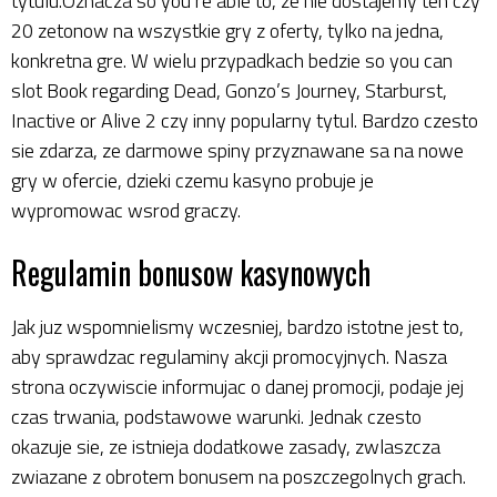
tytulu.Oznacza so you’re able to, ze nie dostajemy ten czy
20 zetonow na wszystkie gry z oferty, tylko na jedna,
konkretna gre. W wielu przypadkach bedzie so you can
slot Book regarding Dead, Gonzo’s Journey, Starburst,
Inactive or Alive 2 czy inny popularny tytul. Bardzo czesto
sie zdarza, ze darmowe spiny przyznawane sa na nowe
gry w ofercie, dzieki czemu kasyno probuje je
wypromowac wsrod graczy.
Regulamin bonusow kasynowych
Jak juz wspomnielismy wczesniej, bardzo istotne jest to,
aby sprawdzac regulaminy akcji promocyjnych. Nasza
strona oczywiscie informujac o danej promocji, podaje jej
czas trwania, podstawowe warunki. Jednak czesto
okazuje sie, ze istnieja dodatkowe zasady, zwlaszcza
zwiazane z obrotem bonusem na poszczegolnych grach.