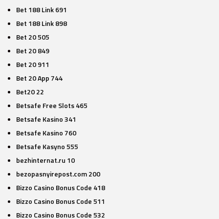
Bet 188 Link 691
Bet 188 Link 898
Bet 20 505
Bet 20 849
Bet 20 911
Bet 20 App 744
Bet20 22
Betsafe Free Slots 465
Betsafe Kasino 341
Betsafe Kasino 760
Betsafe Kasyno 555
bezhinternat.ru 10
bezopasnyirepost.com 200
Bizzo Casino Bonus Code 418
Bizzo Casino Bonus Code 511
Bizzo Casino Bonus Code 532