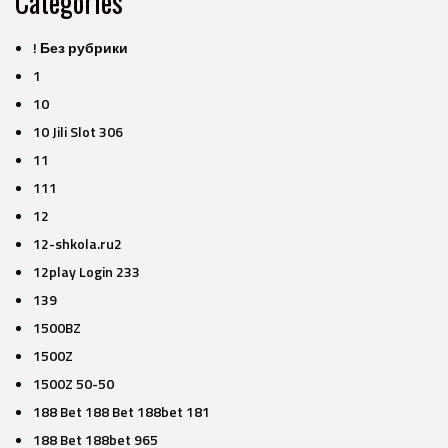
Categories
! Без рубрики
1
10
10 Jili Slot 306
11
111
12
12-shkola.ru2
12play Login 233
139
1500BZ
1500Z
1500Z 50-50
188 Bet 188 Bet 188bet 181
188 Bet 188bet 965