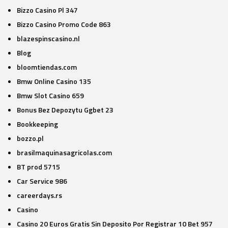
Bizzo Casino Pl 347
Bizzo Casino Promo Code 863
blazespinscasino.nl
Blog
bloomtiendas.com
Bmw Online Casino 135
Bmw Slot Casino 659
Bonus Bez Depozytu Ggbet 23
Bookkeeping
bozzo.pl
brasilmaquinasagricolas.com
BT prod 5715
Car Service 986
careerdays.rs
Casino
Casino 20 Euros Gratis Sin Deposito Por Registrar 10 Bet 957