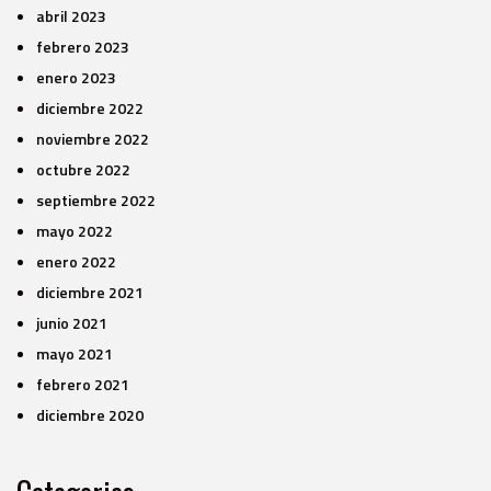
abril 2023
febrero 2023
enero 2023
diciembre 2022
noviembre 2022
octubre 2022
septiembre 2022
mayo 2022
enero 2022
diciembre 2021
junio 2021
mayo 2021
febrero 2021
diciembre 2020