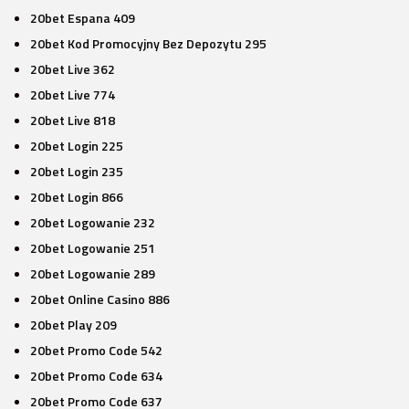
20bet Espana 409
20bet Kod Promocyjny Bez Depozytu 295
20bet Live 362
20bet Live 774
20bet Live 818
20bet Login 225
20bet Login 235
20bet Login 866
20bet Logowanie 232
20bet Logowanie 251
20bet Logowanie 289
20bet Online Casino 886
20bet Play 209
20bet Promo Code 542
20bet Promo Code 634
20bet Promo Code 637