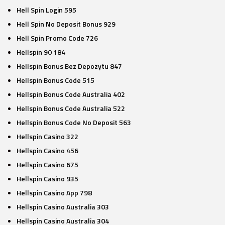
Hell Spin Login 595
Hell Spin No Deposit Bonus 929
Hell Spin Promo Code 726
Hellspin 90 184
Hellspin Bonus Bez Depozytu 847
Hellspin Bonus Code 515
Hellspin Bonus Code Australia 402
Hellspin Bonus Code Australia 522
Hellspin Bonus Code No Deposit 563
Hellspin Casino 322
Hellspin Casino 456
Hellspin Casino 675
Hellspin Casino 935
Hellspin Casino App 798
Hellspin Casino Australia 303
Hellspin Casino Australia 304