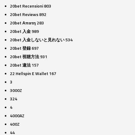
20bet Recensioni 803
20bet Reviews 892
20bet Απατη 283
20bet 入金 989
20bet 入金しないと見れない 534
20bet 登録 697
20bet 視聴方法 931
20bet 違法 157
22 Hellspin E Wallet 167
3
3000Z
324
4
4000AZ
400Z
44