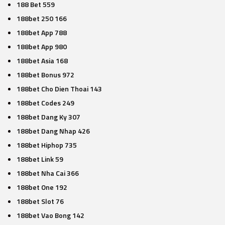
188 Bet 559
188bet 250 166
188bet App 788
188bet App 980
188bet Asia 168
188bet Bonus 972
188bet Cho Dien Thoai 143
188bet Codes 249
188bet Dang Ky 307
188bet Dang Nhap 426
188bet Hiphop 735
188bet Link 59
188bet Nha Cai 366
188bet One 192
188bet Slot 76
188bet Vao Bong 142