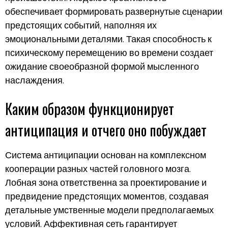
обеспечивает формировать развернутые сценарии
предстоящих событий, наполняя их
эмоциональными деталями. Такая способность к
психическому перемещению во времени создает
ожидание своеобразной формой мысленного
наслаждения.
Каким образом функционирует
антиципация и отчего оно побуждает
Система антиципации основан на комплексном
кооперации разных частей головного мозга.
Лобная зона ответственна за проектирование и
предвидение предстоящих моментов, создавая
детальные умственные модели предполагаемых
условий. Аффективная сеть гарантирует