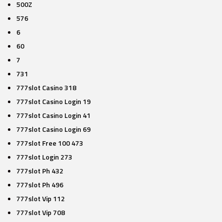
500Z
576
6
60
7
731
777slot Casino 318
777slot Casino Login 19
777slot Casino Login 41
777slot Casino Login 69
777slot Free 100 473
777slot Login 273
777slot Ph 432
777slot Ph 496
777slot Vip 112
777slot Vip 708