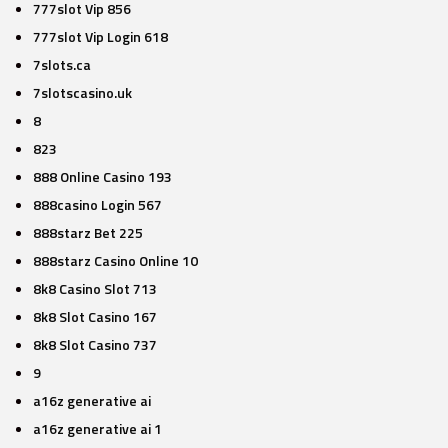
777slot Vip 856
777slot Vip Login 618
7slots.ca
7slotscasino.uk
8
823
888 Online Casino 193
888casino Login 567
888starz Bet 225
888starz Casino Online 10
8k8 Casino Slot 713
8k8 Slot Casino 167
8k8 Slot Casino 737
9
a16z generative ai
a16z generative ai 1