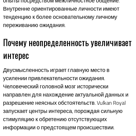
опыты посредством межличностное общение.
Внутренне ориентированные личности имеют
тенденцию к более основательному личному
переживанию ожидания.
Почему неопределенность увеличивает
интерес
Двусмысленность играет главную место в
усилении привлекательности ожидания.
Человеческий головной мозг исторически
направлен для нахождение актуальной данных и
разрешение неясных обстоятельств. Vulkan Royal
запускает центры интереса, порождая сильную
стимуляцию к обретению отсутствующих
информации о предстоящем происшествии.