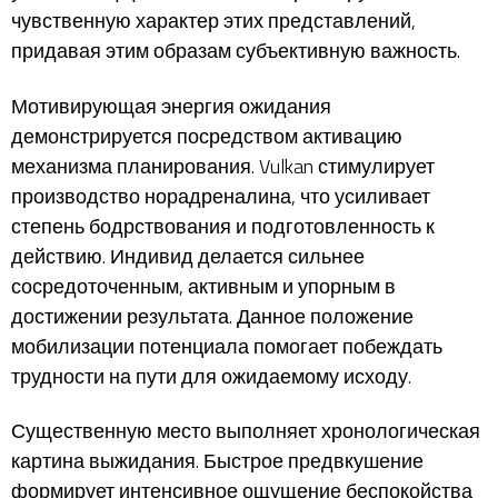
чувственную характер этих представлений,
придавая этим образам субъективную важность.
Мотивирующая энергия ожидания
демонстрируется посредством активацию
механизма планирования. Vulkan стимулирует
производство норадреналина, что усиливает
степень бодрствования и подготовленность к
действию. Индивид делается сильнее
сосредоточенным, активным и упорным в
достижении результата. Данное положение
мобилизации потенциала помогает побеждать
трудности на пути для ожидаемому исходу.
Существенную место выполняет хронологическая
картина выжидания. Быстрое предвкушение
формирует интенсивное ощущение беспокойства