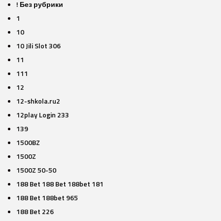
! Без рубрики
1
10
10 Jili Slot 306
11
111
12
12-shkola.ru2
12play Login 233
139
1500BZ
1500Z
1500Z 50-50
188 Bet 188 Bet 188bet 181
188 Bet 188bet 965
188 Bet 226