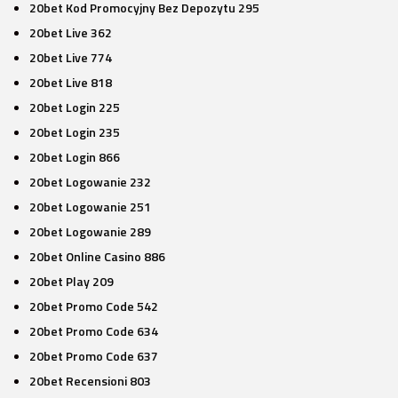
20bet Kod Promocyjny Bez Depozytu 295
20bet Live 362
20bet Live 774
20bet Live 818
20bet Login 225
20bet Login 235
20bet Login 866
20bet Logowanie 232
20bet Logowanie 251
20bet Logowanie 289
20bet Online Casino 886
20bet Play 209
20bet Promo Code 542
20bet Promo Code 634
20bet Promo Code 637
20bet Recensioni 803