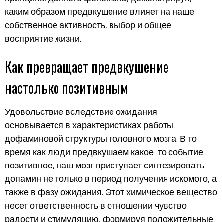
каким образом предвкушение влияет на наше
собственное активность, выбор и общее
восприятие жизни.
Как превращает предвкушение
настолько позитивным
Удовольствие вследствие ожидания
основывается в характеристиках работы
дофаминовой структуры головного мозга. В то
время как люди предвкушаем какое-то событие
позитивное, наш мозг приступает синтезировать
допамин не только в период получения искомого, а
также в фазу ожидания. Этот химическое вещество
несет ответственность в отношении чувство
радости и стимуляцию, формируя положительные