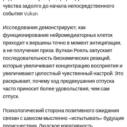
чувства задолго до начала непосредственного
события Vulkan.
Исследования демонстрируют, как
функционирование нейромедиаторных клеток
приходит к вершины точно в момент антиципации,
а не получения приза. Вулкан Рояль запускает
последовательность биохимических реакций,
которые увеличивают концентрацию восприятия и
увеличивают целостный чувственный настрой. Это
раскрывает, почему ход предвкушения отпуска
часто приносит более удовольствия, чем сам
отпуск.
Психологический сторона позитивного ожидания
связан с шансом мысленно «испытывать» будущие
происшествия. Людское креативность