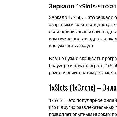
Зеркало 1xSlots: что э
Зеркало 1xSlots – это зеркало
азартным играм, если доступ к
если официальный сайт недосту
вам нужно ввести адрес зеркал
вас уже есть аккаунт.
Вам не нужно скачивать програ
браузере и начать играть. 1xSl
развлечений, поэтому вы может
1xSlots (1хСлотс) – Онл
1xSlots – это популярное онла
игр и других развлекательных п
позволяет опытным игрокам про