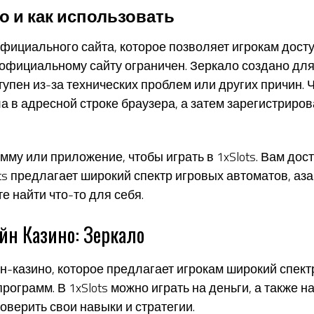
то и как использовать
 официального сайта, которое позволяет игрокам дост
 официальному сайту ограничен. Зеркало создано для
пен из-за технических проблем или других причин. 
а в адресной строке браузера, а затем зарегистрирова
мму или приложение, чтобы играть в 1xSlots. Вам дос
ots предлагает широкий спектр игровых автоматов, аза
е найти что-то для себя.
айн Казино: Зеркало
йн-казино, которое предлагает игрокам широкий спект
рограмм. В 1xSlots можно играть на деньги, а также н
верить свои навыки и стратегии.