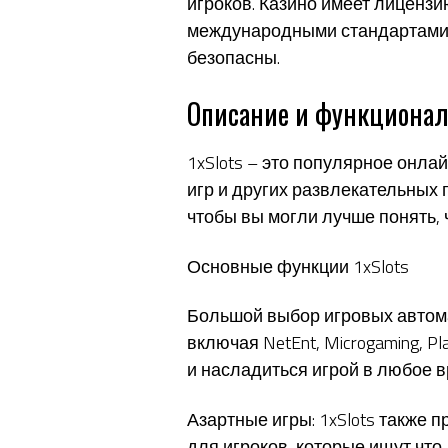
игроков. Казино имеет лицензи
международными стандартами. Э
безопасны.
Описание и функциональ
1xSlots – это популярное онла
игр и других развлекательных 
чтобы вы могли лучше понять, 
Основные функции 1xSlots
Большой выбор игровых автомат
включая NetEnt, Microgaming, Pl
и насладиться игрой в любое в
Азартные игры: 1xSlots также п
для игроков, которые ищут что