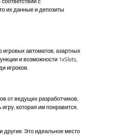
 соответствии с
что их данные и депозиты
р игровых автоматов, азартных
нкции и возможности 1xSlots,
ди игроков.
ов от ведущих разработчиков,
ь игру, которая им понравится,
 и другие. Это идеальное место