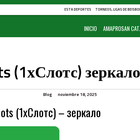
ESTA DEPORTES
TORNEOS, LIGAS DE BEISBO
INICIO
AMAPROSAN CAT.
ts (1хСлотс) зеркал
Blog
noviembre 18, 2025
ots (1хСлотс) – зеркало