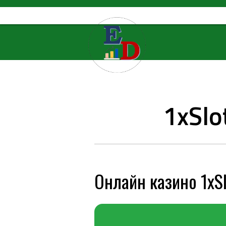
Skip
to
content
1xSlo
Онлайн казино 1xSl