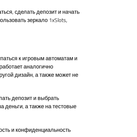
ться, сделать депозит и начать
ользовать зеркало 1xSlots,
упаться к игровым автоматам и
 работает аналогично
угой дизайн, а также может не
елать депозит и выбрать
а деньги, а также на тестовые
ность и конфиденциальность