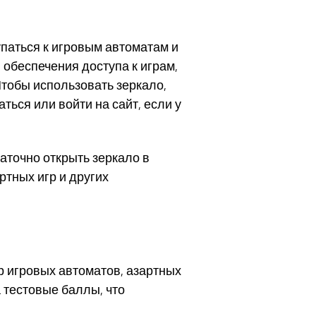
упаться к игровым автоматам и
 обеспечения доступа к играм,
Чтобы использовать зеркало,
ться или войти на сайт, если у
таточно открыть зеркало в
ртных игр и других
р игровых автоматов, азартных
а тестовые баллы, что