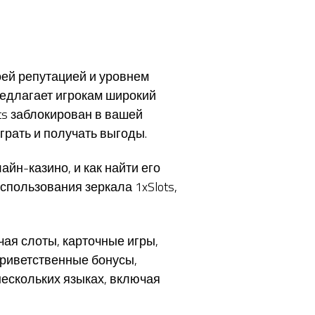
воей репутацией и уровнем
предлагает игрокам широкий
ots заблокирован в вашей
играть и получать выгоды.
айн-казино, и как найти его
пользования зеркала 1xSlots,
ючая слоты, карточные игры,
 приветственные бонусы,
нескольких языках, включая