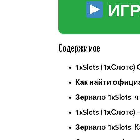
ИГР
Содержимое
1xSlots (1хСлотс)
Как найти официа
Зеркало 1xSlots: 
1xSlots (1хСлотс)
Зеркало 1xSlots: 