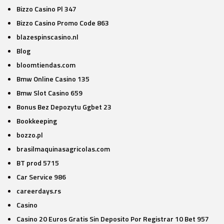
Bizzo Casino Pl 347
Bizzo Casino Promo Code 863
blazespinscasino.nl
Blog
bloomtiendas.com
Bmw Online Casino 135
Bmw Slot Casino 659
Bonus Bez Depozytu Ggbet 23
Bookkeeping
bozzo.pl
brasilmaquinasagricolas.com
BT prod 5715
Car Service 986
careerdays.rs
Casino
Casino 20 Euros Gratis Sin Deposito Por Registrar 10 Bet 957