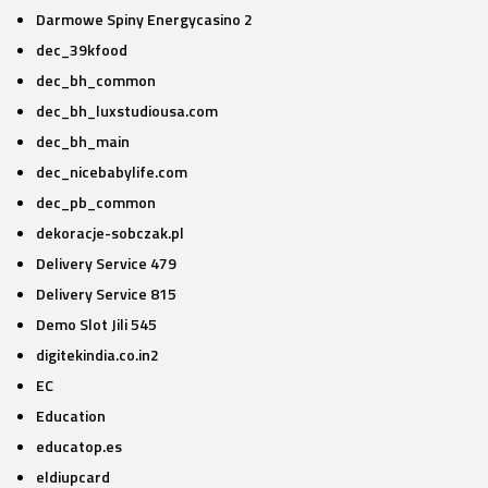
Darmowe Spiny Energycasino 2
dec_39kfood
dec_bh_common
dec_bh_luxstudiousa.com
dec_bh_main
dec_nicebabylife.com
dec_pb_common
dekoracje-sobczak.pl
Delivery Service 479
Delivery Service 815
Demo Slot Jili 545
digitekindia.co.in2
EC
Education
educatop.es
eldiupcard