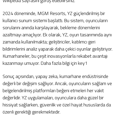
Wikipedia
sayfasını görüş edebilirsiniz.
2024 döneminde, MGM Resorts, YZ güçlendirilmiş bir
kullanıcı sunum sistemi başlattı. Bu sistem, oyuncuların
sorularını anında karşılayarak, bekleme dönemlerini
azaltmayı amaçlıyor. Ek olarak, YZ, oyun tasarımında aynı
zamanda kullanılmakta; geliştiriciler, katılımcı geri
bildirimlerini analiz yaparak daha çekici oyunlar geliştiriyor.
Kumarhaneler, bu çeşit inovasyonlarla rekabet avantajı
kazanmayı umuyor. Daha fazla bilgi için
key1
Sonuç açısından, yapay zeka, kumarhane endüstrisinde
değerli bir değişim sağlıyor. Ancak, oyuncuların sağlam ve
belgelendirilmiş platformları beğeni etmeleri her vakit
değerlidir. YZ uygulamaları, oyunculara daha güzel bir
hissiyat sağlarken, güvenlik ve özel hayat hususlarda da
özenli gerektiği gerekmektedir.