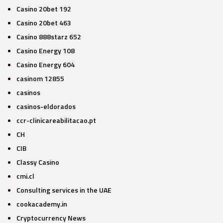
Casino 20bet 192
Casino 20bet 463
Casino 888starz 652
Casino Energy 108
Casino Energy 604
casinom 12855
casinos
casinos-eldorados
ccr-clinicareabilitacao.pt
CH
CIB
Classy Casino
cmi.cl
Consulting services in the UAE
cookacademy.in
Cryptocurrency News