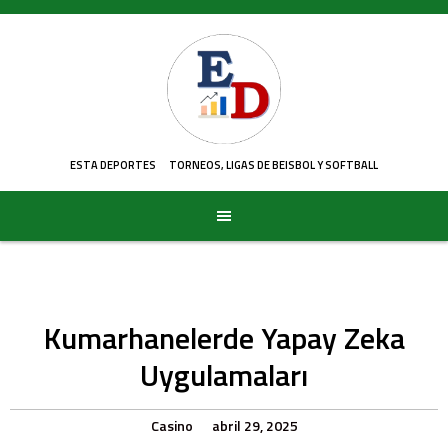
Skip
to
content
ESTA DEPORTES
TORNEOS, LIGAS DE BEISBOL Y SOFTBALL
Kumarhanelerde Yapay Zeka
Uygulamaları
Casino
abril 29, 2025