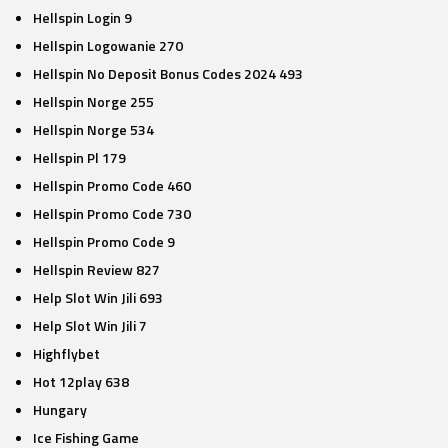
Hellspin Login 9
Hellspin Logowanie 270
Hellspin No Deposit Bonus Codes 2024 493
Hellspin Norge 255
Hellspin Norge 534
Hellspin Pl 179
Hellspin Promo Code 460
Hellspin Promo Code 730
Hellspin Promo Code 9
Hellspin Review 827
Help Slot Win Jili 693
Help Slot Win Jili 7
Highflybet
Hot 12play 638
Hungary
Ice Fishing Game