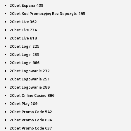
20bet Espana 409
20bet Kod Promocyjny Bez Depozytu 295
20bet Live 362
20bet Live 774
20bet Live 818
20bet Login 225
20bet Login 235
20bet Login 866
20bet Logowanie 232
20bet Logowanie 251
20bet Logowanie 289
20bet Online Casino 886
20bet Play 209
20bet Promo Code 542
20bet Promo Code 634
20bet Promo Code 637