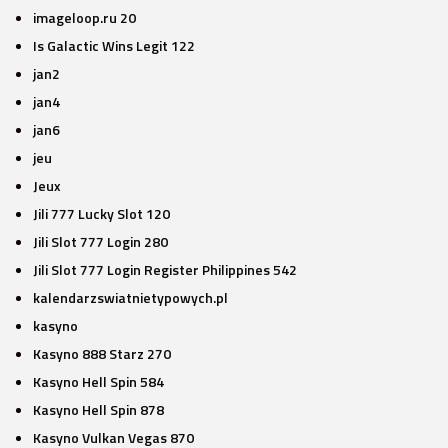
imageloop.ru 20
Is Galactic Wins Legit 122
jan2
jan4
jan6
jeu
Jeux
Jili 777 Lucky Slot 120
Jili Slot 777 Login 280
Jili Slot 777 Login Register Philippines 542
kalendarzswiatnietypowych.pl
kasyno
Kasyno 888 Starz 270
Kasyno Hell Spin 584
Kasyno Hell Spin 878
Kasyno Vulkan Vegas 870