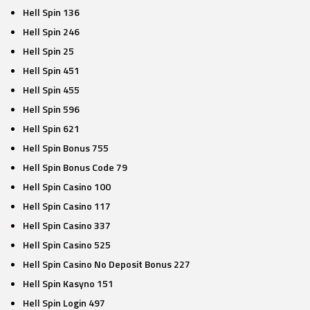
Hell Spin 136
Hell Spin 246
Hell Spin 25
Hell Spin 451
Hell Spin 455
Hell Spin 596
Hell Spin 621
Hell Spin Bonus 755
Hell Spin Bonus Code 79
Hell Spin Casino 100
Hell Spin Casino 117
Hell Spin Casino 337
Hell Spin Casino 525
Hell Spin Casino No Deposit Bonus 227
Hell Spin Kasyno 151
Hell Spin Login 497