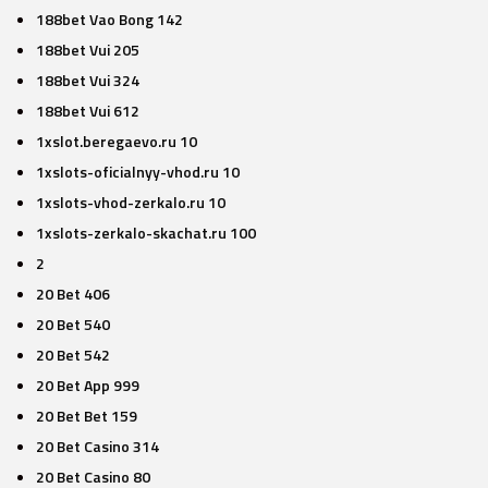
188bet Vao Bong 142
188bet Vui 205
188bet Vui 324
188bet Vui 612
1xslot.beregaevo.ru 10
1xslots-oficialnyy-vhod.ru 10
1xslots-vhod-zerkalo.ru 10
1xslots-zerkalo-skachat.ru 100
2
20 Bet 406
20 Bet 540
20 Bet 542
20 Bet App 999
20 Bet Bet 159
20 Bet Casino 314
20 Bet Casino 80