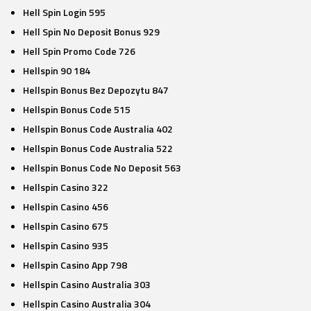
Hell Spin Login 595
Hell Spin No Deposit Bonus 929
Hell Spin Promo Code 726
Hellspin 90 184
Hellspin Bonus Bez Depozytu 847
Hellspin Bonus Code 515
Hellspin Bonus Code Australia 402
Hellspin Bonus Code Australia 522
Hellspin Bonus Code No Deposit 563
Hellspin Casino 322
Hellspin Casino 456
Hellspin Casino 675
Hellspin Casino 935
Hellspin Casino App 798
Hellspin Casino Australia 303
Hellspin Casino Australia 304