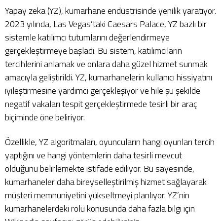
Yapay zeka (YZ), kumarhane endüstrisinde yenilik yaratıyor.
2023 yılında, Las Vegas’taki Caesars Palace, YZ bazlı bir
sistemle katılımcı tutumlarını değerlendirmeye
gerçekleştirmeye başladı. Bu sistem, katılımcıların
tercihlerini anlamak ve onlara daha güzel hizmet sunmak
amacıyla geliştirildi. YZ, kumarhanelerin kullanıcı hissiyatını
iyileştirmesine yardımcı gerçekleşiyor ve hile şu şekilde
negatif vakaları tespit gerçekleştirmede tesirli bir araç
biçiminde öne beliriyor.
Özellikle, YZ algoritmaları, oyuncuların hangi oyunları tercih
yaptığını ve hangi yöntemlerin daha tesirli mevcut
olduğunu belirlemekte istifade ediliyor. Bu sayesinde,
kumarhaneler daha bireyselleştirilmiş hizmet sağlayarak
müşteri memnuniyetini yükseltmeyi planlıyor. YZ’nin
kumarhanelerdeki rolü konusunda daha fazla bilgi için