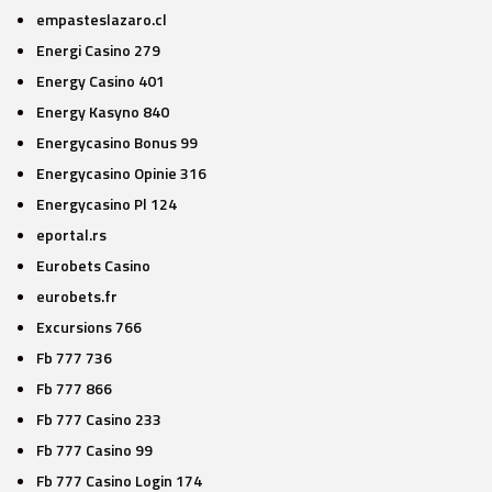
empasteslazaro.cl
Energi Casino 279
Energy Casino 401
Energy Kasyno 840
Energycasino Bonus 99
Energycasino Opinie 316
Energycasino Pl 124
eportal.rs
Eurobets Casino
eurobets.fr
Excursions 766
Fb 777 736
Fb 777 866
Fb 777 Casino 233
Fb 777 Casino 99
Fb 777 Casino Login 174