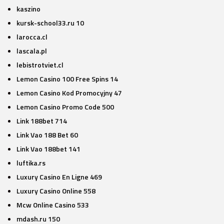
kaszino
kursk-school33.ru 10
larocca.cl
lascala.pl
lebistrotviet.cl
Lemon Casino 100 Free Spins 14
Lemon Casino Kod Promocyjny 47
Lemon Casino Promo Code 500
Link 188bet 714
Link Vao 188 Bet 60
Link Vao 188bet 141
luftika.rs
Luxury Casino En Ligne 469
Luxury Casino Online 558
Mcw Online Casino 533
mdash.ru 150