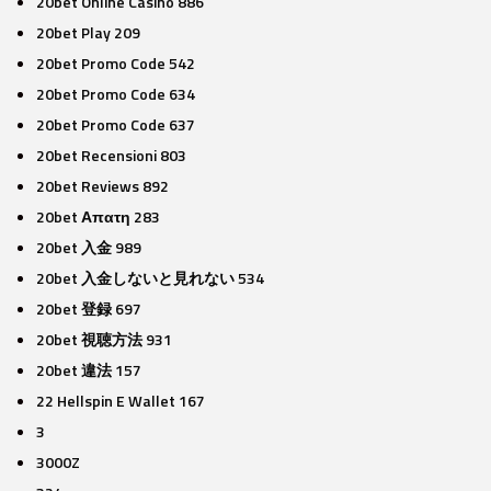
20bet Online Casino 886
20bet Play 209
20bet Promo Code 542
20bet Promo Code 634
20bet Promo Code 637
20bet Recensioni 803
20bet Reviews 892
20bet Απατη 283
20bet 入金 989
20bet 入金しないと見れない 534
20bet 登録 697
20bet 視聴方法 931
20bet 違法 157
22 Hellspin E Wallet 167
3
3000Z