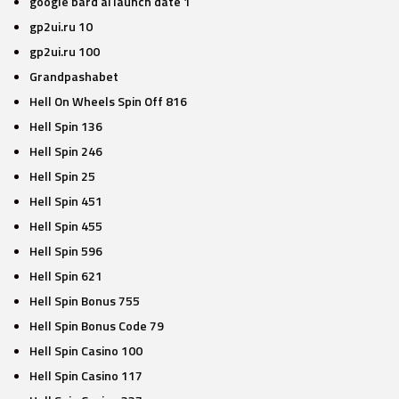
google bard ai launch date 1
gp2ui.ru 10
gp2ui.ru 100
Grandpashabet
Hell On Wheels Spin Off 816
Hell Spin 136
Hell Spin 246
Hell Spin 25
Hell Spin 451
Hell Spin 455
Hell Spin 596
Hell Spin 621
Hell Spin Bonus 755
Hell Spin Bonus Code 79
Hell Spin Casino 100
Hell Spin Casino 117