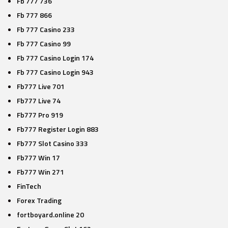
Fb 777 736
Fb 777 866
Fb 777 Casino 233
Fb 777 Casino 99
Fb 777 Casino Login 174
Fb 777 Casino Login 943
Fb777 Live 701
Fb777 Live 74
Fb777 Pro 919
Fb777 Register Login 883
Fb777 Slot Casino 333
Fb777 Win 17
Fb777 Win 271
FinTech
Forex Trading
fortboyard.online 20