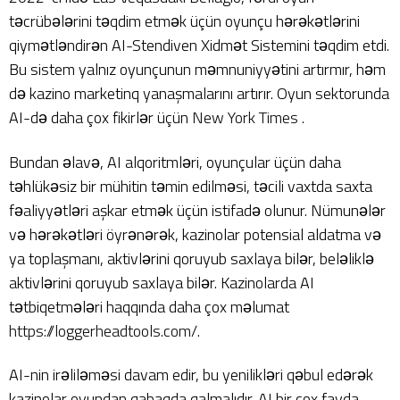
təcrübələrini təqdim etmək üçün oyunçu hərəkətlərini
qiymətləndirən AI-Stendiven Xidmət Sistemini təqdim etdi.
Bu sistem yalnız oyunçunun məmnuniyyətini artırmır, həm
də kazino marketinq yanaşmalarını artırır. Oyun sektorunda
AI-də daha çox fikirlər üçün
New York Times
.
Bundan əlavə, AI alqoritmləri, oyunçular üçün daha
təhlükəsiz bir mühitin təmin edilməsi, təcili vaxtda saxta
fəaliyyətləri aşkar etmək üçün istifadə olunur. Nümunələr
və hərəkətləri öyrənərək, kazinolar potensial aldatma və
ya toplaşmanı, aktivlərini qoruyub saxlaya bilər, beləliklə
aktivlərini qoruyub saxlaya bilər. Kazinolarda AI
tətbiqetmələri haqqında daha çox məlumat
https://loggerheadtools.com/
.
AI-nin irəliləməsi davam edir, bu yenilikləri qəbul edərək
kazinolar oyundan qabaqda qalmalıdır. AI bir çox fayda