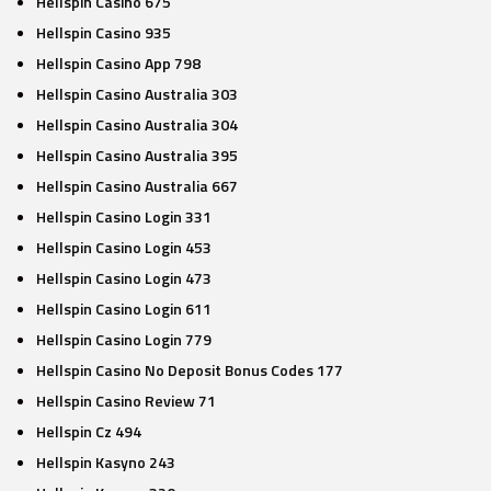
Hellspin Casino 675
Hellspin Casino 935
Hellspin Casino App 798
Hellspin Casino Australia 303
Hellspin Casino Australia 304
Hellspin Casino Australia 395
Hellspin Casino Australia 667
Hellspin Casino Login 331
Hellspin Casino Login 453
Hellspin Casino Login 473
Hellspin Casino Login 611
Hellspin Casino Login 779
Hellspin Casino No Deposit Bonus Codes 177
Hellspin Casino Review 71
Hellspin Cz 494
Hellspin Kasyno 243