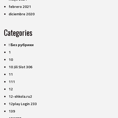
febrero 2021
diciembre 2020
Categories
! Без рубрики
1
10
10 Jili Slot 306
11
111
12
12-shkola.ru2
12play Login 233
139