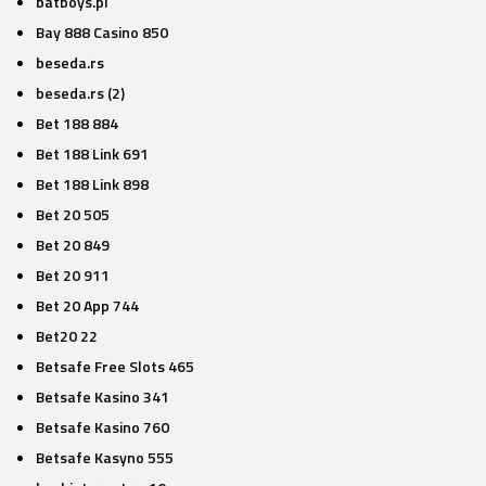
batboys.pl
Bay 888 Casino 850
beseda.rs
beseda.rs (2)
Bet 188 884
Bet 188 Link 691
Bet 188 Link 898
Bet 20 505
Bet 20 849
Bet 20 911
Bet 20 App 744
Bet20 22
Betsafe Free Slots 465
Betsafe Kasino 341
Betsafe Kasino 760
Betsafe Kasyno 555