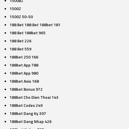
1500BZ
1500Z
1500Z 50-50
188 Bet 188 Bet 188bet 181
188 Bet 188bet 965
188 Bet 226
188 Bet 559
188bet 250 166
188bet App 788
188bet App 980
188bet Asia 168
188bet Bonus 972
188bet Cho Dien Thoai 143
188bet Codes 249
188bet Dang Ky 307
188bet Dang Nhap 426