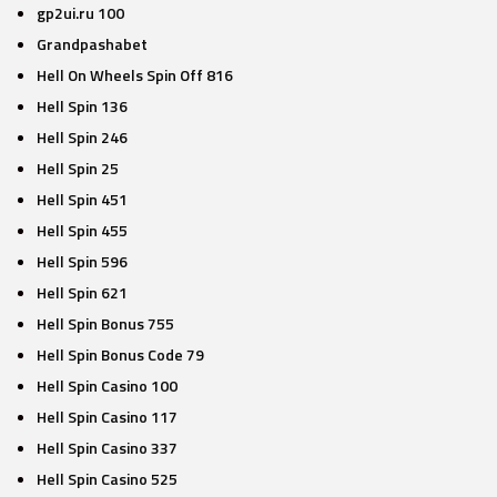
gp2ui.ru 100
Grandpashabet
Hell On Wheels Spin Off 816
Hell Spin 136
Hell Spin 246
Hell Spin 25
Hell Spin 451
Hell Spin 455
Hell Spin 596
Hell Spin 621
Hell Spin Bonus 755
Hell Spin Bonus Code 79
Hell Spin Casino 100
Hell Spin Casino 117
Hell Spin Casino 337
Hell Spin Casino 525