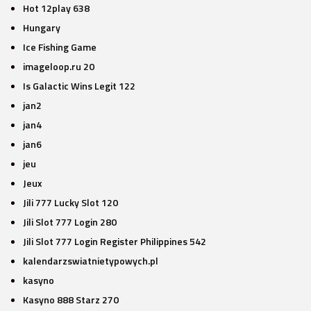
Hot 12play 638
Hungary
Ice Fishing Game
imageloop.ru 20
Is Galactic Wins Legit 122
jan2
jan4
jan6
jeu
Jeux
Jili 777 Lucky Slot 120
Jili Slot 777 Login 280
Jili Slot 777 Login Register Philippines 542
kalendarzswiatnietypowych.pl
kasyno
Kasyno 888 Starz 270