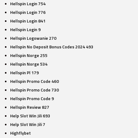
Hellspin Login 754
Hellspin Login 776
Hellspin Login 841
Hellspin Login 9
Hellspin Logowanie 270
Hellspin No Deposit Bonus Codes 2024 493
Hellspin Norge 255
Hellspin Norge 534
Hellspin Pl 179
Hellspin Promo Code 460
Hellspin Promo Code 730
Hellspin Promo Code 9
Hellspin Review 827
Help Slot Win Jili 693
Help Slot Win Jili 7
Highflybet