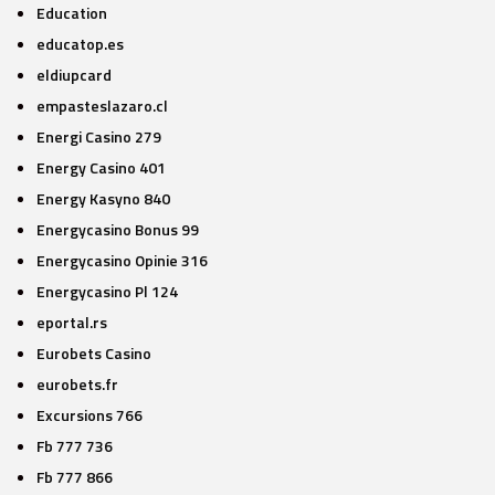
Education
educatop.es
eldiupcard
empasteslazaro.cl
Energi Casino 279
Energy Casino 401
Energy Kasyno 840
Energycasino Bonus 99
Energycasino Opinie 316
Energycasino Pl 124
eportal.rs
Eurobets Casino
eurobets.fr
Excursions 766
Fb 777 736
Fb 777 866