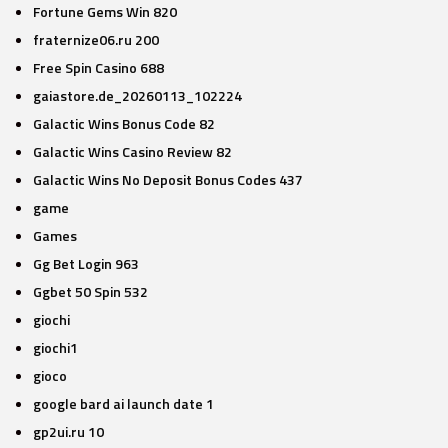
Fortune Gems Win 820
fraternize06.ru 200
Free Spin Casino 688
gaiastore.de_20260113_102224
Galactic Wins Bonus Code 82
Galactic Wins Casino Review 82
Galactic Wins No Deposit Bonus Codes 437
game
Games
Gg Bet Login 963
Ggbet 50 Spin 532
giochi
giochi1
gioco
google bard ai launch date 1
gp2ui.ru 10