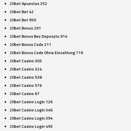
20bet Apuestas 252
20bet Bet 42
20bet Bet 950
20bet Bonus 291
20bet Bonus Bez Depozytu 914
20bet Bonus Code 211
20bet Bonus Code Ohne Einzahlung 719
20bet Casino 303
20bet Casino 324
20bet Casino 538
20bet Casino 576
20bet Casino 67
20bet Casino Login 126
20bet Casino Login 346
20bet Casino Login 394
20bet Casino Login 495