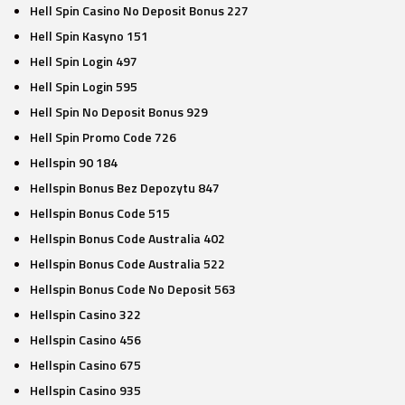
Hell Spin Casino No Deposit Bonus 227
Hell Spin Kasyno 151
Hell Spin Login 497
Hell Spin Login 595
Hell Spin No Deposit Bonus 929
Hell Spin Promo Code 726
Hellspin 90 184
Hellspin Bonus Bez Depozytu 847
Hellspin Bonus Code 515
Hellspin Bonus Code Australia 402
Hellspin Bonus Code Australia 522
Hellspin Bonus Code No Deposit 563
Hellspin Casino 322
Hellspin Casino 456
Hellspin Casino 675
Hellspin Casino 935