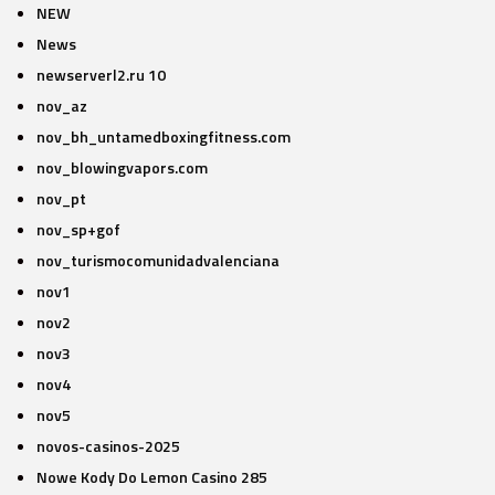
NEW
News
newserverl2.ru 10
nov_az
nov_bh_untamedboxingfitness.com
nov_blowingvapors.com
nov_pt
nov_sp+gof
nov_turismocomunidadvalenciana
nov1
nov2
nov3
nov4
nov5
novos-casinos-2025
Nowe Kody Do Lemon Casino 285