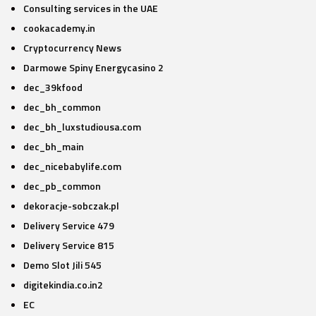
Consulting services in the UAE
cookacademy.in
Cryptocurrency News
Darmowe Spiny Energycasino 2
dec_39kfood
dec_bh_common
dec_bh_luxstudiousa.com
dec_bh_main
dec_nicebabylife.com
dec_pb_common
dekoracje-sobczak.pl
Delivery Service 479
Delivery Service 815
Demo Slot Jili 545
digitekindia.co.in2
EC