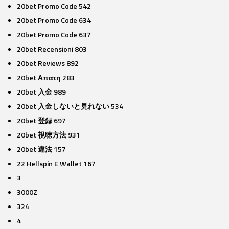
20bet Promo Code 542
20bet Promo Code 634
20bet Promo Code 637
20bet Recensioni 803
20bet Reviews 892
20bet Απατη 283
20bet 入金 989
20bet 入金しないと見れない 534
20bet 登録 697
20bet 視聴方法 931
20bet 違法 157
22 Hellspin E Wallet 167
3
3000Z
324
4