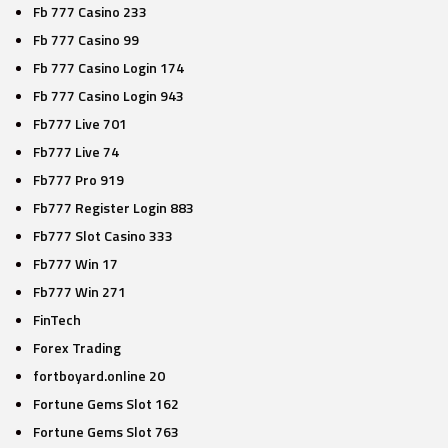
Fb 777 Casino 233
Fb 777 Casino 99
Fb 777 Casino Login 174
Fb 777 Casino Login 943
Fb777 Live 701
Fb777 Live 74
Fb777 Pro 919
Fb777 Register Login 883
Fb777 Slot Casino 333
Fb777 Win 17
Fb777 Win 271
FinTech
Forex Trading
fortboyard.online 20
Fortune Gems Slot 162
Fortune Gems Slot 763