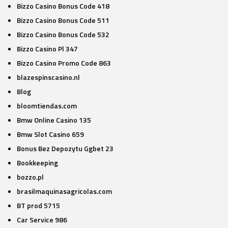
Bizzo Casino Bonus Code 418
Bizzo Casino Bonus Code 511
Bizzo Casino Bonus Code 532
Bizzo Casino Pl 347
Bizzo Casino Promo Code 863
blazespinscasino.nl
Blog
bloomtiendas.com
Bmw Online Casino 135
Bmw Slot Casino 659
Bonus Bez Depozytu Ggbet 23
Bookkeeping
bozzo.pl
brasilmaquinasagricolas.com
BT prod 5715
Car Service 986