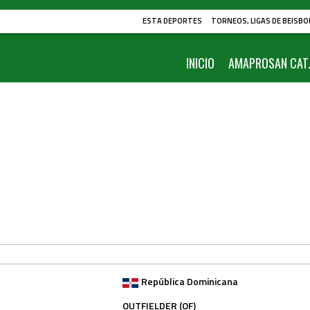
ESTA DEPORTES
TORNEOS, LIGAS DE BEISBO
INICIO
AMAPROSAN CAT.
República Dominicana
OUTFIELDER (OF)