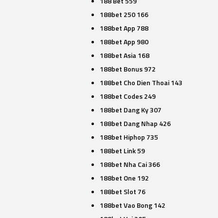
188 Bet 559
188bet 250 166
188bet App 788
188bet App 980
188bet Asia 168
188bet Bonus 972
188bet Cho Dien Thoai 143
188bet Codes 249
188bet Dang Ky 307
188bet Dang Nhap 426
188bet Hiphop 735
188bet Link 59
188bet Nha Cai 366
188bet One 192
188bet Slot 76
188bet Vao Bong 142