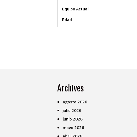
Equipo Actual
Edad
Archives
agosto 2026
julio 2026
junio 2026
mayo 2026
abril 2026