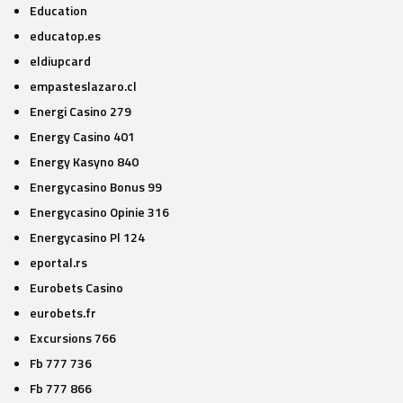
Education
educatop.es
eldiupcard
empasteslazaro.cl
Energi Casino 279
Energy Casino 401
Energy Kasyno 840
Energycasino Bonus 99
Energycasino Opinie 316
Energycasino Pl 124
eportal.rs
Eurobets Casino
eurobets.fr
Excursions 766
Fb 777 736
Fb 777 866