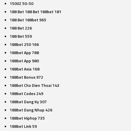
1500Z 50-50
188 Bet 188 Bet 188bet 181
188 Bet 188bet 965
188 Bet 226
188 Bet 559
188bet 250 166
188bet App 788
188bet App 980
188bet Asia 168
188bet Bonus 972
188bet Cho Dien Thoai 143
188bet Codes 249
188bet Dang Ky 307
188bet Dang Nhap 426
188bet Hiphop 735
188bet Link 59