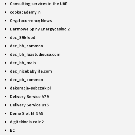
Consulting services in the UAE
cookacademy.in
Cryptocurrency News
Darmowe Spiny Energycasino 2
dec_39kfood
dec_bh_common
dec_bh_luxstudiousa.com
dec_bh_main
dec_nicebabylife.com
dec_pb_common
dekoracje-sobczak.pl
Delivery Service 479
Delivery Service 815
Demo Slot Jili 545
digitekindia.co.in2
EC