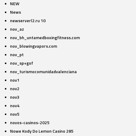
NEW
News
newserverl2.ru 10
nov_az
nov_bh_untamedboxingfitness.com
nov_blowingvapors.com
nov_pt
nov_sp+gof
nov_turismocomunidadvalenciana
nov1
nov2
nov3
nov4
nov5
novos-casinos-2025
Nowe Kody Do Lemon Casino 285