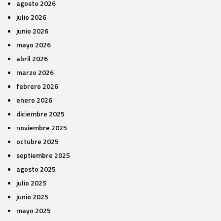
agosto 2026
julio 2026
junio 2026
mayo 2026
abril 2026
marzo 2026
febrero 2026
enero 2026
diciembre 2025
noviembre 2025
octubre 2025
septiembre 2025
agosto 2025
julio 2025
junio 2025
mayo 2025