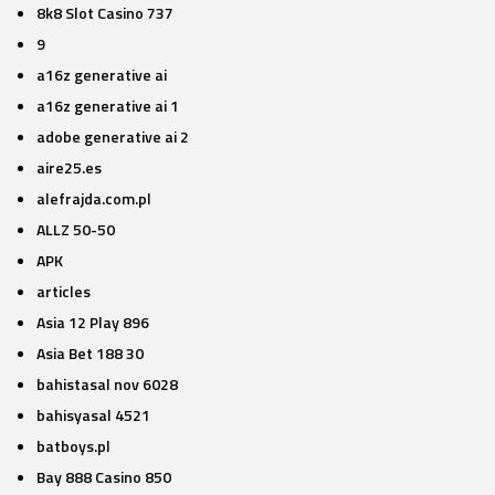
8k8 Slot Casino 737
9
a16z generative ai
a16z generative ai 1
adobe generative ai 2
aire25.es
alefrajda.com.pl
ALLZ 50-50
APK
articles
Asia 12 Play 896
Asia Bet 188 30
bahistasal nov 6028
bahisyasal 4521
batboys.pl
Bay 888 Casino 850