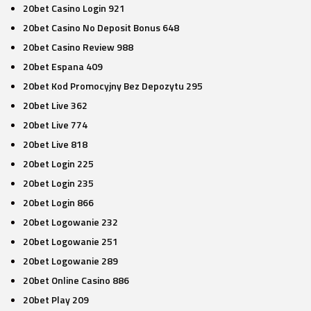
20bet Casino Login 921
20bet Casino No Deposit Bonus 648
20bet Casino Review 988
20bet Espana 409
20bet Kod Promocyjny Bez Depozytu 295
20bet Live 362
20bet Live 774
20bet Live 818
20bet Login 225
20bet Login 235
20bet Login 866
20bet Logowanie 232
20bet Logowanie 251
20bet Logowanie 289
20bet Online Casino 886
20bet Play 209