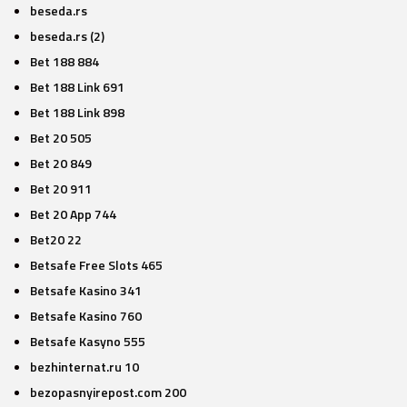
beseda.rs
beseda.rs (2)
Bet 188 884
Bet 188 Link 691
Bet 188 Link 898
Bet 20 505
Bet 20 849
Bet 20 911
Bet 20 App 744
Bet20 22
Betsafe Free Slots 465
Betsafe Kasino 341
Betsafe Kasino 760
Betsafe Kasyno 555
bezhinternat.ru 10
bezopasnyirepost.com 200