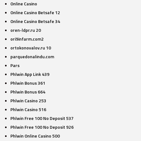
Online Casino
Online Casino Betsafe 12
Online Casino Betsafe 34
oren-ldpr.ru 20
ori9infarm.com2
ortokonovalov.ru 10
parquedonalindu.com
Pars
Phlwin App Link 439
Phlwin Bonus 361
Phlwin Bonus 664
Phlwin Casino 253
Phlwin Casino 516
Phlwin Free 100 No Deposit 537
Phlwin Free 100 No Deposit 926
Phlwin Online Casino 500