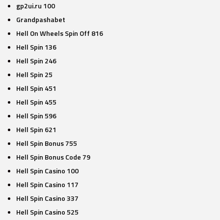
gp2ui.ru 100
Grandpashabet
Hell On Wheels Spin Off 816
Hell Spin 136
Hell Spin 246
Hell Spin 25
Hell Spin 451
Hell Spin 455
Hell Spin 596
Hell Spin 621
Hell Spin Bonus 755
Hell Spin Bonus Code 79
Hell Spin Casino 100
Hell Spin Casino 117
Hell Spin Casino 337
Hell Spin Casino 525