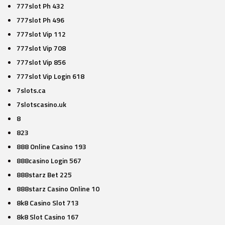
777slot Ph 432
777slot Ph 496
777slot Vip 112
777slot Vip 708
777slot Vip 856
777slot Vip Login 618
7slots.ca
7slotscasino.uk
8
823
888 Online Casino 193
888casino Login 567
888starz Bet 225
888starz Casino Online 10
8k8 Casino Slot 713
8k8 Slot Casino 167