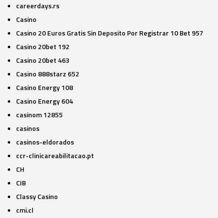
careerdays.rs
Casino
Casino 20 Euros Gratis Sin Deposito Por Registrar 10 Bet 957
Casino 20bet 192
Casino 20bet 463
Casino 888starz 652
Casino Energy 108
Casino Energy 604
casinom 12855
casinos
casinos-eldorados
ccr-clinicareabilitacao.pt
CH
CIB
Classy Casino
cmi.cl