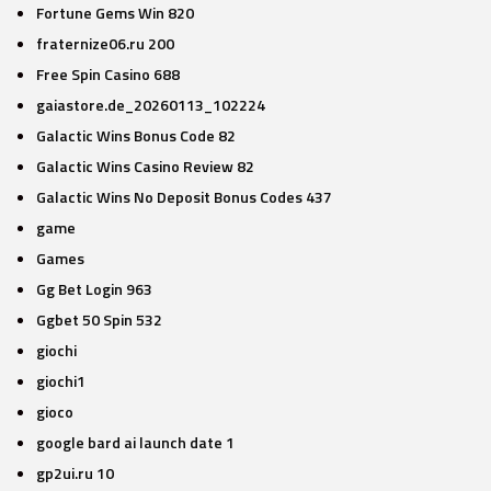
Fortune Gems Win 820
fraternize06.ru 200
Free Spin Casino 688
gaiastore.de_20260113_102224
Galactic Wins Bonus Code 82
Galactic Wins Casino Review 82
Galactic Wins No Deposit Bonus Codes 437
game
Games
Gg Bet Login 963
Ggbet 50 Spin 532
giochi
giochi1
gioco
google bard ai launch date 1
gp2ui.ru 10