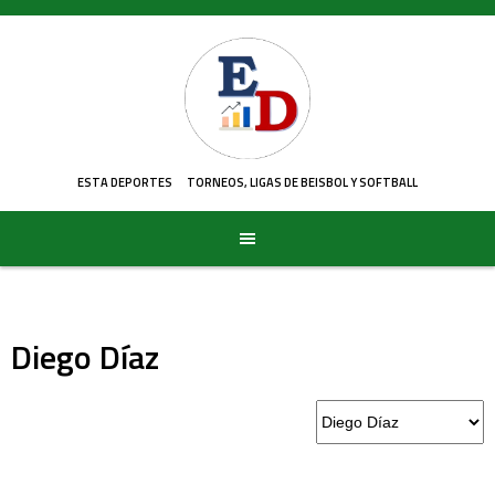
Skip
to
content
ESTA DEPORTES
TORNEOS, LIGAS DE BEISBOL Y SOFTBALL
Diego Díaz