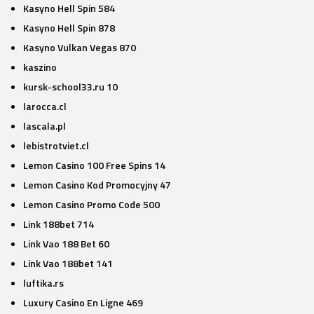
Kasyno Hell Spin 584
Kasyno Hell Spin 878
Kasyno Vulkan Vegas 870
kaszino
kursk-school33.ru 10
larocca.cl
lascala.pl
lebistrotviet.cl
Lemon Casino 100 Free Spins 14
Lemon Casino Kod Promocyjny 47
Lemon Casino Promo Code 500
Link 188bet 714
Link Vao 188 Bet 60
Link Vao 188bet 141
luftika.rs
Luxury Casino En Ligne 469