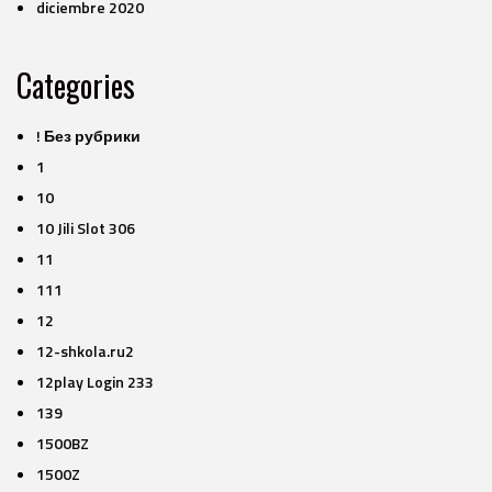
diciembre 2020
Categories
! Без рубрики
1
10
10 Jili Slot 306
11
111
12
12-shkola.ru2
12play Login 233
139
1500BZ
1500Z