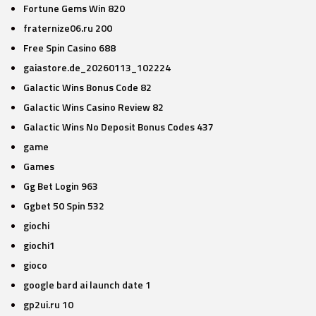
Fortune Gems Win 820
fraternize06.ru 200
Free Spin Casino 688
gaiastore.de_20260113_102224
Galactic Wins Bonus Code 82
Galactic Wins Casino Review 82
Galactic Wins No Deposit Bonus Codes 437
game
Games
Gg Bet Login 963
Ggbet 50 Spin 532
giochi
giochi1
gioco
google bard ai launch date 1
gp2ui.ru 10