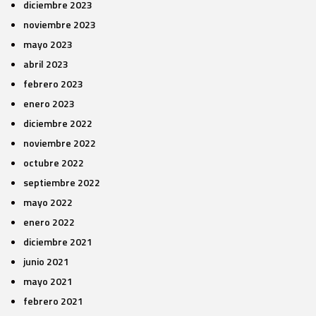
diciembre 2023
noviembre 2023
mayo 2023
abril 2023
febrero 2023
enero 2023
diciembre 2022
noviembre 2022
octubre 2022
septiembre 2022
mayo 2022
enero 2022
diciembre 2021
junio 2021
mayo 2021
febrero 2021