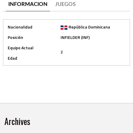
INFORMACION
JUEGOS
Nacionalidad
República Dominicana
Posición
INFIELDER (INF)
Equipo Actual
2
Edad
Archives