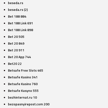
beseda.rs
beseda.rs (2)
Bet 188 884
Bet 188 Link 691
Bet 188 Link 898
Bet 20 505
Bet 20 849
Bet 20 911
Bet 20 App 744
Bet20 22
Betsafe Free Slots 465
Betsafe Kasino 341
Betsafe Kasino 760
Betsafe Kasyno 555
bezhinternat.ru 10
bezopasnyirepost.com 200