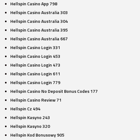
Hellspin Casino App 798
Hellspin Casino Australia 303
Hellspin Casino Australia 304
Hellspin Casino Australia 395
Hellspin Casino Australia 667
Hellspin Casino Login 331
Hellspin Casino Login 453
Hellspin Casino Login 473
Hellspin Casino Login 611
Hellspin Casino Login 779
Hellspin Casino No Deposit Bonus Codes 177
Hellspin Casino Review 71
Hellspin Cz 494
Hellspin Kasyno 243
Hellspin Kasyno 320
Hellspin Kod Bonusowy 905