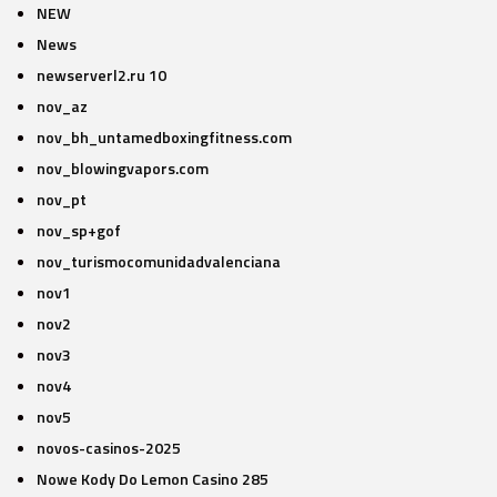
NEW
News
newserverl2.ru 10
nov_az
nov_bh_untamedboxingfitness.com
nov_blowingvapors.com
nov_pt
nov_sp+gof
nov_turismocomunidadvalenciana
nov1
nov2
nov3
nov4
nov5
novos-casinos-2025
Nowe Kody Do Lemon Casino 285