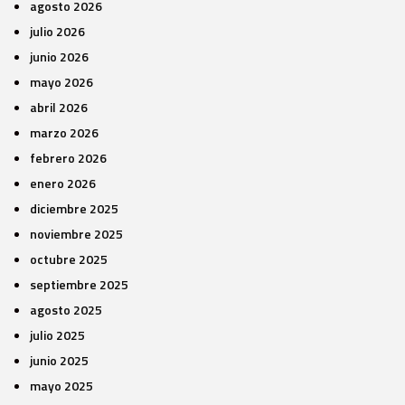
agosto 2026
julio 2026
junio 2026
mayo 2026
abril 2026
marzo 2026
febrero 2026
enero 2026
diciembre 2025
noviembre 2025
octubre 2025
septiembre 2025
agosto 2025
julio 2025
junio 2025
mayo 2025