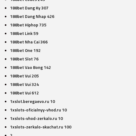
188bet Dang Ky 307
188bet Dang Nhap 426
188bet Hiphop 735
188bet Link 59
188bet Nha Cai 366
188bet One 192
188bet Slot 76
188bet Vao Bong 142
188bet Vui 205
188bet Vui 324
188bet Vui 612
1xslot.beregaevo.ru 10
1xslots-oficialnyy-vhod.ru 10
1xslots-vhod-zerkalo.ru 10
1xslots-zerkalo-skachat.ru 100
2