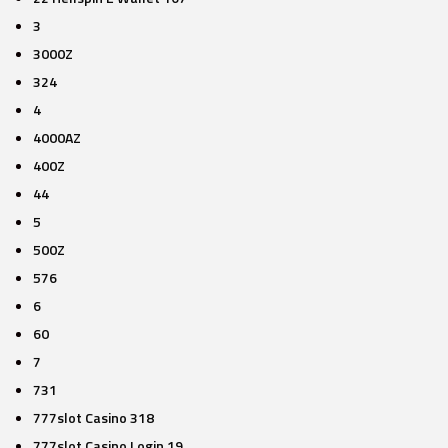
3
3000Z
324
4
4000AZ
400Z
44
5
500Z
576
6
60
7
731
777slot Casino 318
777slot Casino Login 19