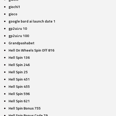
giochi1
gioco
google bard ai launch date 1
gp2ui.ru 10
gp2ui.ru 100
Grandpashabet
Hell On Wheels Spin Off 816
Hell Spin 136
Hell Spin 246
Hell Spin 25
Hell Spin 451
Hell Spin 455
Hell Spin 596
Hell Spin 621
Hell Spin Bonus 755
Hell Spin Bonus Code 79