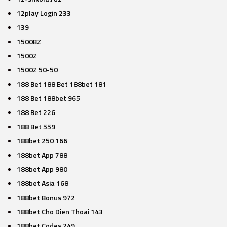
12play Login 233
139
1500BZ
1500Z
1500Z 50-50
188 Bet 188 Bet 188bet 181
188 Bet 188bet 965
188 Bet 226
188 Bet 559
188bet 250 166
188bet App 788
188bet App 980
188bet Asia 168
188bet Bonus 972
188bet Cho Dien Thoai 143
188bet Codes 249