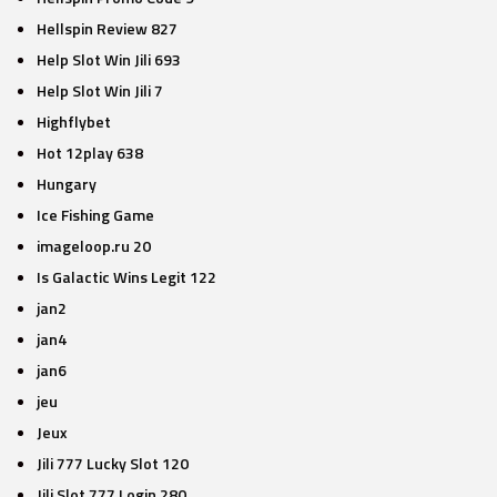
Hellspin Review 827
Help Slot Win Jili 693
Help Slot Win Jili 7
Highflybet
Hot 12play 638
Hungary
Ice Fishing Game
imageloop.ru 20
Is Galactic Wins Legit 122
jan2
jan4
jan6
jeu
Jeux
Jili 777 Lucky Slot 120
Jili Slot 777 Login 280