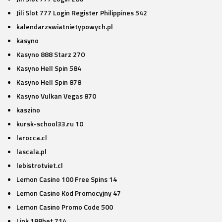
Jili Slot 777 Login Register Philippines 542
kalendarzswiatnietypowych.pl
kasyno
Kasyno 888 Starz 270
Kasyno Hell Spin 584
Kasyno Hell Spin 878
Kasyno Vulkan Vegas 870
kaszino
kursk-school33.ru 10
larocca.cl
lascala.pl
lebistrotviet.cl
Lemon Casino 100 Free Spins 14
Lemon Casino Kod Promocyjny 47
Lemon Casino Promo Code 500
Link 188bet 714