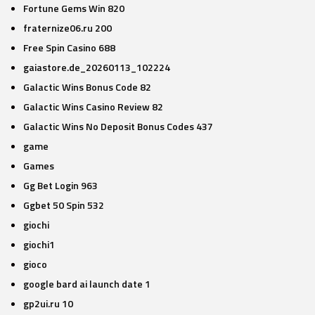
Fortune Gems Win 820
fraternize06.ru 200
Free Spin Casino 688
gaiastore.de_20260113_102224
Galactic Wins Bonus Code 82
Galactic Wins Casino Review 82
Galactic Wins No Deposit Bonus Codes 437
game
Games
Gg Bet Login 963
Ggbet 50 Spin 532
giochi
giochi1
gioco
google bard ai launch date 1
gp2ui.ru 10