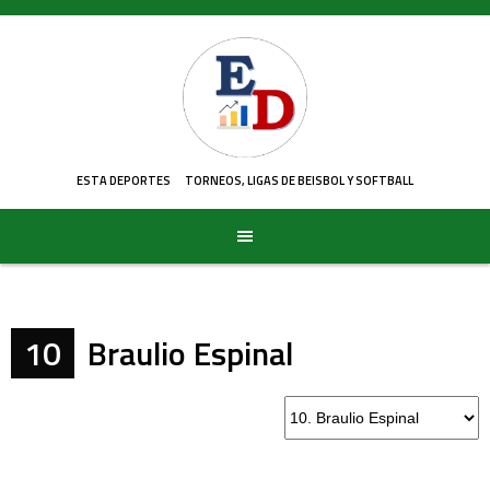
Skip
to
content
ESTA DEPORTES
TORNEOS, LIGAS DE BEISBOL Y SOFTBALL
10
Braulio Espinal