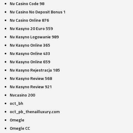
Nv Casino Code 98
Nv Casino No Deposit Bonus 1
Nv Casino Online 876
Nv Kasyno 20 Euro 559
Nv Kasyno Logowanie 989
Nv Kasyno Online 365
Nv Kasyno Online 433
Nv Kasyno Online 659
Nv Kasyno Rejestracja 185
Nv Kasyno Review 568
Nv Kasyno Review 921
Nvcasino 200
oct_bh
oct_pb_thenailluxury.com
Omegle
Omegle CC