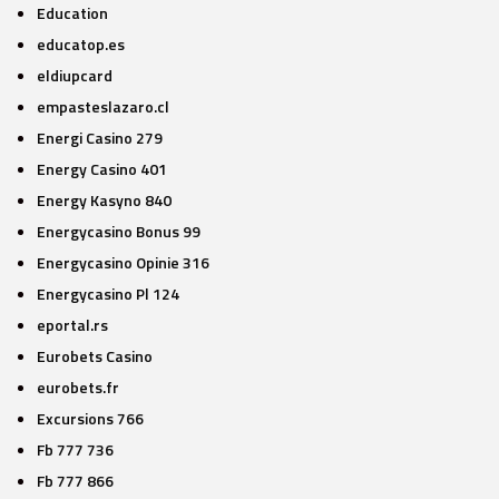
Education
educatop.es
eldiupcard
empasteslazaro.cl
Energi Casino 279
Energy Casino 401
Energy Kasyno 840
Energycasino Bonus 99
Energycasino Opinie 316
Energycasino Pl 124
eportal.rs
Eurobets Casino
eurobets.fr
Excursions 766
Fb 777 736
Fb 777 866