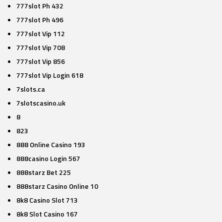
777slot Ph 432
777slot Ph 496
777slot Vip 112
777slot Vip 708
777slot Vip 856
777slot Vip Login 618
7slots.ca
7slotscasino.uk
8
823
888 Online Casino 193
888casino Login 567
888starz Bet 225
888starz Casino Online 10
8k8 Casino Slot 713
8k8 Slot Casino 167