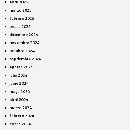
abril 2025
marzo 2025
febrero 2025
enero 2025
diciembre 2024
noviembre 2024
octubre 2024
septiembre 2024
agosto 2024
julio 2024
junio 2024
mayo 2024
abril 2024
marzo 2024
febrero 2024
enero 2024