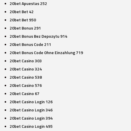
20bet Apuestas 252
20bet Bet 42
20bet Bet 950
20bet Bonus 291
20bet Bonus Bez Depozytu 914
20bet Bonus Code 211
20bet Bonus Code Ohne Einzahlung 719
20bet Casino 303
20bet Casino 324
20bet Casino 538
20bet Casino 576
20bet Casino 67
20bet Casino Login 126
20bet Casino Login 346
20bet Casino Login 394
20bet Casino Login 495