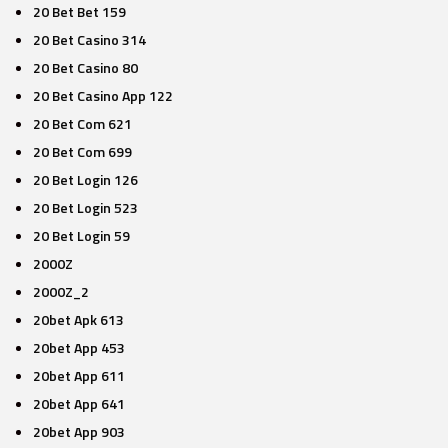
20 Bet Bet 159
20 Bet Casino 314
20 Bet Casino 80
20 Bet Casino App 122
20 Bet Com 621
20 Bet Com 699
20 Bet Login 126
20 Bet Login 523
20 Bet Login 59
2000Z
2000Z_2
20bet Apk 613
20bet App 453
20bet App 611
20bet App 641
20bet App 903