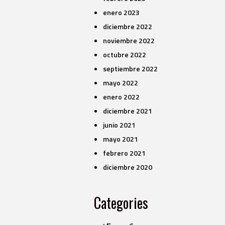
enero 2023
diciembre 2022
noviembre 2022
octubre 2022
septiembre 2022
mayo 2022
enero 2022
diciembre 2021
junio 2021
mayo 2021
febrero 2021
diciembre 2020
Categories