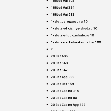
188bet Vui 205
188bet Vui 324
188bet Vui 612
1xslot.beregaevo.ru 10
1xslots-oficialnyy-vhod.ru 10
1xslots-vhod-zerkalo.ru 10
1xslots-zerkalo-skachat.ru 100
2
20 Bet 406
20 Bet 540
20 Bet 542
20 Bet App 999
20 Bet Bet 159
20 Bet Casino 314
20 Bet Casino 80
20 Bet Casino App 122