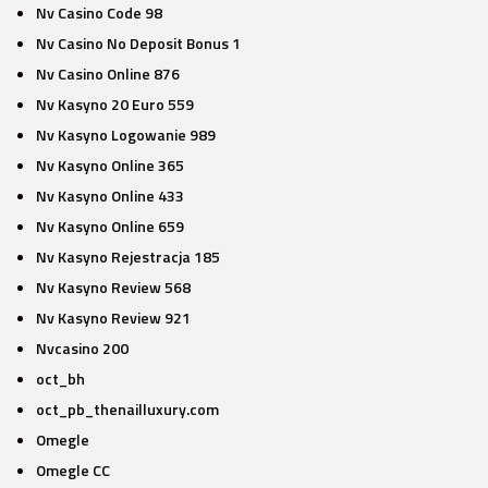
Nv Casino Code 98
Nv Casino No Deposit Bonus 1
Nv Casino Online 876
Nv Kasyno 20 Euro 559
Nv Kasyno Logowanie 989
Nv Kasyno Online 365
Nv Kasyno Online 433
Nv Kasyno Online 659
Nv Kasyno Rejestracja 185
Nv Kasyno Review 568
Nv Kasyno Review 921
Nvcasino 200
oct_bh
oct_pb_thenailluxury.com
Omegle
Omegle CC