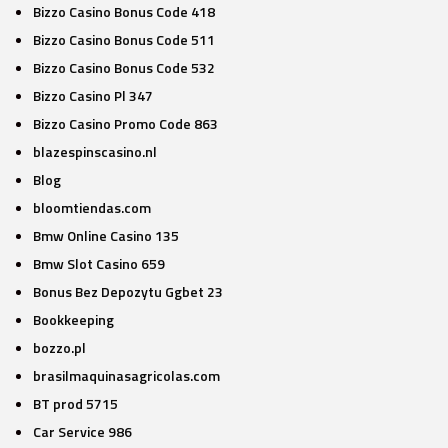
Bizzo Casino Bonus Code 418
Bizzo Casino Bonus Code 511
Bizzo Casino Bonus Code 532
Bizzo Casino Pl 347
Bizzo Casino Promo Code 863
blazespinscasino.nl
Blog
bloomtiendas.com
Bmw Online Casino 135
Bmw Slot Casino 659
Bonus Bez Depozytu Ggbet 23
Bookkeeping
bozzo.pl
brasilmaquinasagricolas.com
BT prod 5715
Car Service 986