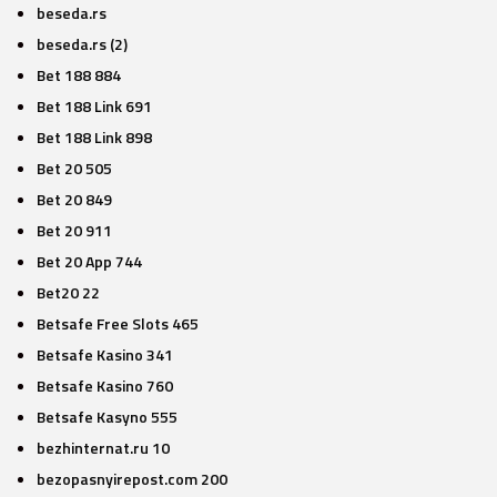
beseda.rs
beseda.rs (2)
Bet 188 884
Bet 188 Link 691
Bet 188 Link 898
Bet 20 505
Bet 20 849
Bet 20 911
Bet 20 App 744
Bet20 22
Betsafe Free Slots 465
Betsafe Kasino 341
Betsafe Kasino 760
Betsafe Kasyno 555
bezhinternat.ru 10
bezopasnyirepost.com 200