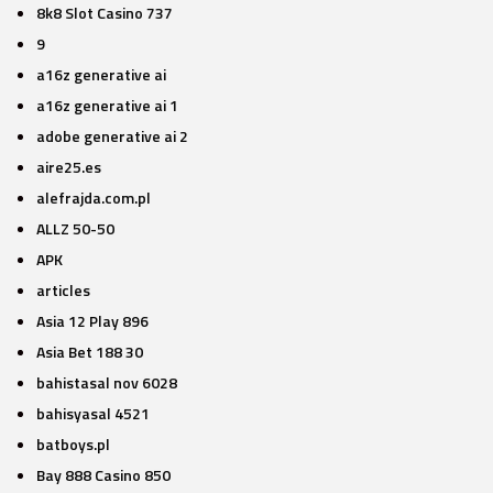
8k8 Slot Casino 737
9
a16z generative ai
a16z generative ai 1
adobe generative ai 2
aire25.es
alefrajda.com.pl
ALLZ 50-50
APK
articles
Asia 12 Play 896
Asia Bet 188 30
bahistasal nov 6028
bahisyasal 4521
batboys.pl
Bay 888 Casino 850