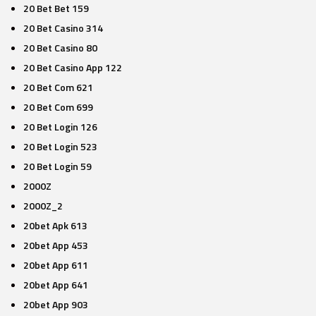
20 Bet Bet 159
20 Bet Casino 314
20 Bet Casino 80
20 Bet Casino App 122
20 Bet Com 621
20 Bet Com 699
20 Bet Login 126
20 Bet Login 523
20 Bet Login 59
2000Z
2000Z_2
20bet Apk 613
20bet App 453
20bet App 611
20bet App 641
20bet App 903