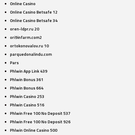
Online Casino
Online Casino Betsafe 12
Online Casino Betsafe 34
oren-ldpr.ru 20
ori9infarm.com2
ortokonovalov.ru 10
parquedonalindu.com
Pars
Phlwin App Link 439
Phlwin Bonus 361
Phlwin Bonus 664
Phlwin Casino 253
Phlwin Casino 516
Phlwin Free 100 No Deposit 537
Phlwin Free 100 No Deposit 926
Phlwin Online Casino 500