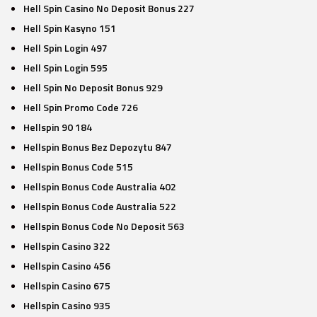
Hell Spin Casino No Deposit Bonus 227
Hell Spin Kasyno 151
Hell Spin Login 497
Hell Spin Login 595
Hell Spin No Deposit Bonus 929
Hell Spin Promo Code 726
Hellspin 90 184
Hellspin Bonus Bez Depozytu 847
Hellspin Bonus Code 515
Hellspin Bonus Code Australia 402
Hellspin Bonus Code Australia 522
Hellspin Bonus Code No Deposit 563
Hellspin Casino 322
Hellspin Casino 456
Hellspin Casino 675
Hellspin Casino 935