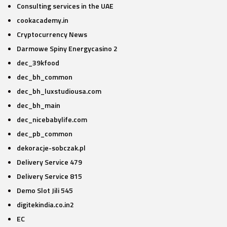
Consulting services in the UAE
cookacademy.in
Cryptocurrency News
Darmowe Spiny Energycasino 2
dec_39kfood
dec_bh_common
dec_bh_luxstudiousa.com
dec_bh_main
dec_nicebabylife.com
dec_pb_common
dekoracje-sobczak.pl
Delivery Service 479
Delivery Service 815
Demo Slot Jili 545
digitekindia.co.in2
EC