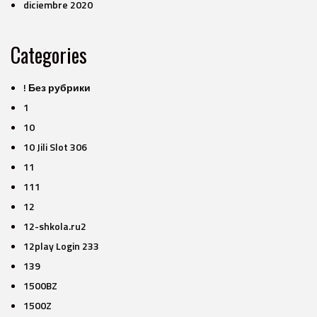
diciembre 2020
Categories
! Без рубрики
1
10
10 Jili Slot 306
11
111
12
12-shkola.ru2
12play Login 233
139
1500BZ
1500Z