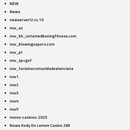
NEW
News
newserverl2.ru 10
nov_az
nov_bh_untamedboxingfitness.com
nov_blowingvapors.com
nov_pt
nov_sp+gof
nov_turismocomunidadvalenciana
nov1
nov2
nov3
nov4
nov5
novos-casinos-2025
Nowe Kody Do Lemon Casino 285