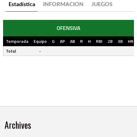
Estadística
INFORMACION
JUEGOS
OFENSIVA
Temporada
Equipo
G
AP
AB
R
H
RBI
2B
3B
HR
Total
-
Archives